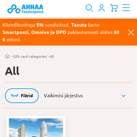
Kliendikontoga
5%
soodustust.
Tasuta
tarne
Smartposti, Omniva ja DPD
pakiautomaati alates
60
€
ostust.
Gift card categories
All
All
Filtrid