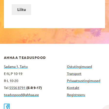
Liitu
AHHAA TEADUSPOOD
Sadama 1, Tartu
Ostutingimused
E-N, P 10-19
Transport
R-L 10-20
Privaatsus­tingimused
Tel
5556 8791
(E-R 9-17)
Kontakt
teaduspood@ahhaa.ee
Registreeru