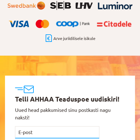
Arve juriidilisele isikule
Telli AHHAA Teaduspoe uudiskiri!
Uued head pakkumised sinu postkasti nagu
naksti!