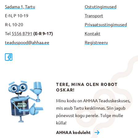
Sadama 1, Tartu
Ostutingimused
E-N, P 10-19
Transport
R-L 10-20
Privaatsus­tingimused
Tel
5556 8791
(E-R 9-17)
Kontakt
teaduspood@ahhaa.ee
Registreeru
TERE, MINA OLEN ROBOT
OSKAR!
Minu kodu on AHHAA Teaduskeskuses,
mis asub Tartu kesklinnas. Siin jagub
põnevust kogu perele. Tulge mulle
külla!
AHHAA koduleht