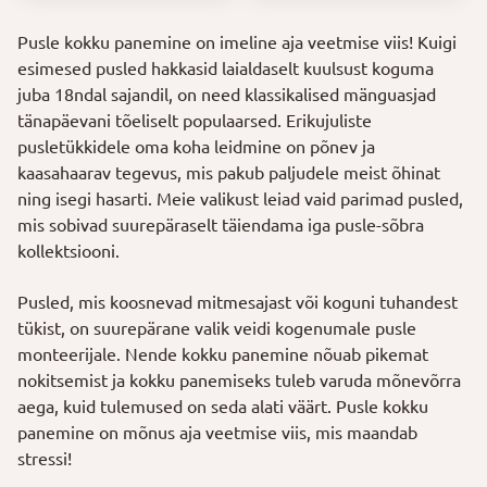
Pusle kokku panemine on imeline aja veetmise viis! Kuigi
esimesed pusled hakkasid laialdaselt kuulsust koguma
juba 18ndal sajandil, on need klassikalised mänguasjad
tänapäevani tõeliselt populaarsed. Erikujuliste
pusletükkidele oma koha leidmine on põnev ja
kaasahaarav tegevus, mis pakub paljudele meist õhinat
ning isegi hasarti. Meie valikust leiad vaid parimad pusled,
mis sobivad suurepäraselt täiendama iga pusle-sõbra
kollektsiooni.
Pusled, mis koosnevad mitmesajast või koguni tuhandest
tükist, on suurepärane valik veidi kogenumale pusle
monteerijale. Nende kokku panemine nõuab pikemat
nokitsemist ja kokku panemiseks tuleb varuda mõnevõrra
aega, kuid tulemused on seda alati väärt. Pusle kokku
panemine on mõnus aja veetmise viis, mis maandab
stressi!