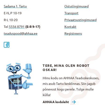
Sadama 1, Tartu
Ostutingimused
E-N, P 10-19
Transport
R-L 10-20
Privaatsus­tingimused
Tel
5556 8791
(E-R 9-17)
Kontakt
teaduspood@ahhaa.ee
Registreeru
TERE, MINA OLEN ROBOT
OSKAR!
Minu kodu on AHHAA Teaduskeskuses,
mis asub Tartu kesklinnas. Siin jagub
põnevust kogu perele. Tulge mulle
külla!
AHHAA koduleht