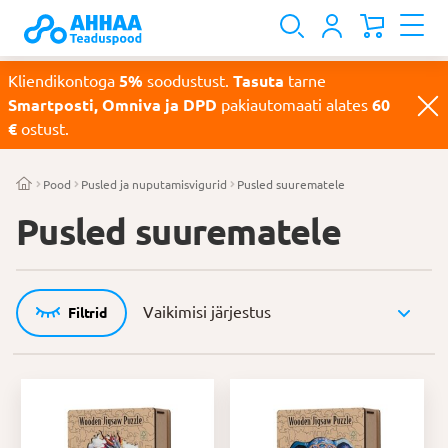
Kliendikontoga
5%
soodustust.
Tasuta
tarne
Smartposti, Omniva ja DPD
pakiautomaati alates
60
€
ostust.
Pood
Pusled ja nuputamisvigurid
Pusled suurematele
Pusled suurematele
Filtrid