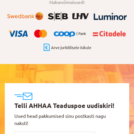
Maksevõimalused!:
Arve juriidilisele isikule
Telli AHHAA Teaduspoe uudiskiri!
Uued head pakkumised sinu postkasti nagu
naksti!