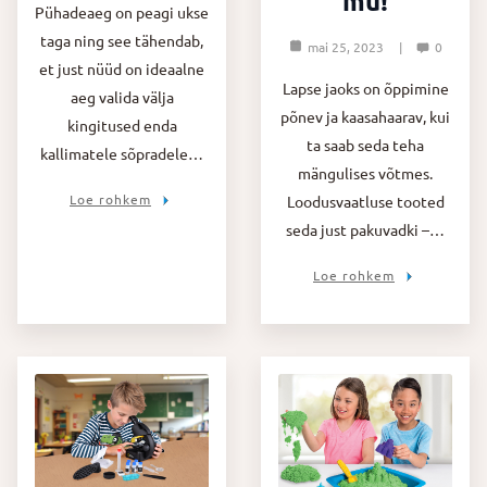
mu!
Pühadeaeg on peagi ukse
taga ning see tähendab,
mai 25, 2023
0
et just nüüd on ideaalne
Lapse jaoks on õppimine
aeg valida välja
põnev ja kaasahaarav, kui
kingitused enda
ta saab seda teha
kallimatele sõpradele…
mängulises võtmes.
Loe rohkem
Loodusvaatluse tooted
seda just pakuvadki –…
Loe rohkem