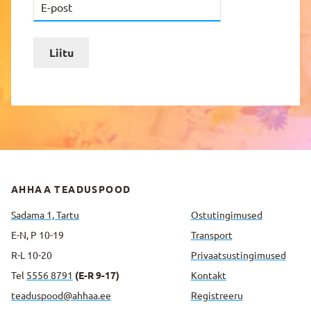
Liitu
AHHAA TEADUSPOOD
Sadama 1, Tartu
Ostutingimused
E-N, P 10-19
Transport
R-L 10-20
Privaatsus­tingimused
Tel
5556 8791
(E-R 9-17)
Kontakt
teaduspood@ahhaa.ee
Registreeru