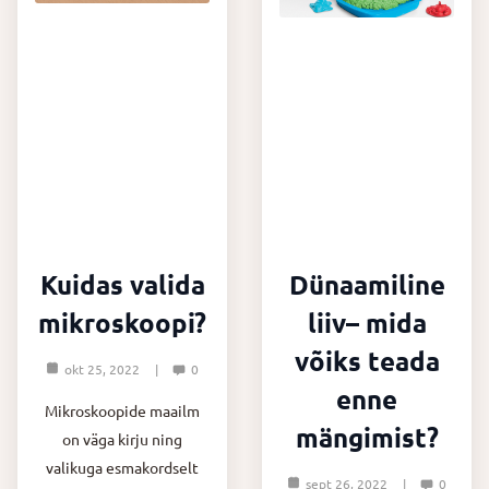
Kuidas valida
Dünaamiline
mikroskoopi?
liiv– mida
võiks teada
okt 25, 2022
0
enne
Mikroskoopide maailm
mängimist?
on väga kirju ning
valikuga esmakordselt
sept 26, 2022
0