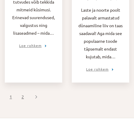
tutvudes võib tekkida
mitmeid küsimusi.
Laste ja noorte poolt
Erinevad suurendused,
palavalt armastatud
valgustus ning
dünaamiline liiv on taas
lisaseadmed – mida…
saadaval! Aga mida see
populaarne toode
Loe rohkem
täpsemalt endast
kujutab, mida…
Loe rohkem
1
2