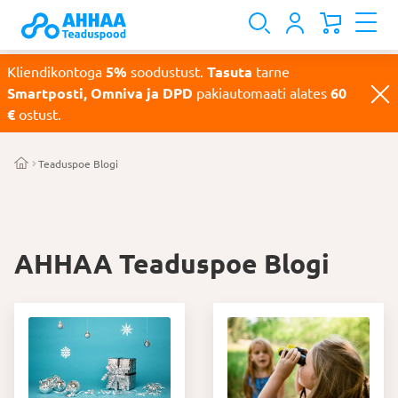
Kliendikontoga
5%
soodustust.
Tasuta
tarne
Smartposti, Omniva ja DPD
pakiautomaati alates
60
€
ostust.
Teaduspoe Blogi
AHHAA Teaduspoe Blogi