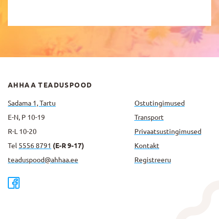
AHHAA TEADUSPOOD
Sadama 1, Tartu
Ostutingimused
E-N, P 10-19
Transport
R-L 10-20
Privaatsus­tingimused
Tel
5556 8791
(E-R 9-17)
Kontakt
teaduspood@ahhaa.ee
Registreeru