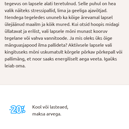
tegevus on lapsele alati teretulnud. Selle puhul on hea
valik näiteks stressipallid, lima ja geeliga ajavõtjad.
Nendega tegeledes ununeb ka kõige ärevamal lapsel
ülejäänud maailm ja kõik mured. Kui otsid hoopis midagi
üllatavat ja erilist, vali lapsele mõni munast kooruv
tegelane või vahva vannitoode. Ja mis oleks üks õige
mänguasjapood ilma pallideta? Aktiivsele lapsele vali
kingituseks mõni uskumatult kõrgele põrkav põrkepall või
pallimäng, et noor saaks energiliselt aega veeta. Igaüks
leiab oma.
Kool või lasteaed,
maksa arvega.