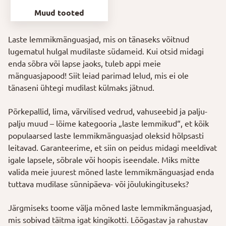
Muud tooted
Laste lemmikmänguasjad, mis on tänaseks võitnud
lugematul hulgal mudilaste südameid. Kui otsid midagi
enda sõbra või lapse jaoks, tuleb appi meie
mänguasjapood! Siit leiad parimad lelud, mis ei ole
tänaseni ühtegi mudilast külmaks jätnud.
Põrkepallid, lima, värvilised vedrud, vahuseebid ja palju-
palju muud – lõime kategooria „laste lemmikud“, et kõik
populaarsed laste lemmikmänguasjad oleksid hõlpsasti
leitavad. Garanteerime, et siin on peidus midagi meeldivat
igale lapsele, sõbrale või hoopis iseendale. Miks mitte
valida meie juurest mõned laste lemmikmänguasjad enda
tuttava mudilase sünnipäeva- või jõulukingituseks?
Järgmiseks toome välja mõned laste lemmikmänguasjad,
mis sobivad täitma igat kingikotti. Lõõgastav ja rahustav