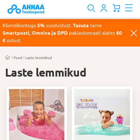
Kliendikontoga
5%
soodustust.
Tasuta
tarne
Smartposti, Omniva ja DPD
pakiautomaati alates
60
€
ostust.
Pood
Laste lemmikud
Laste lemmikud