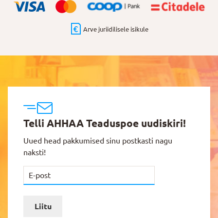
Arve juriidilisele isikule
Telli AHHAA Teaduspoe uudiskiri!
Uued head pakkumised sinu postkasti nagu
naksti!
Liitu