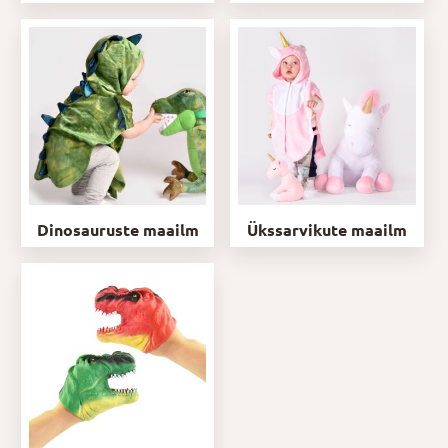
Dinosauruste maailm
Ükssarvikute maailm