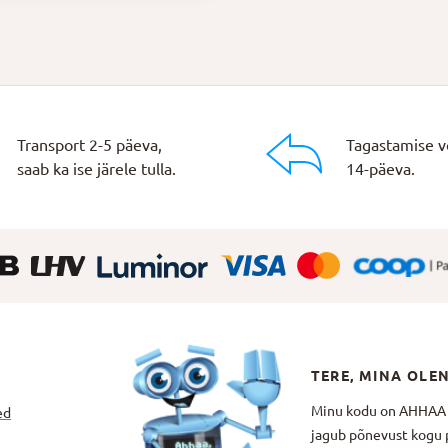
Transport 2-5 päeva,
Tagastamise v
saab ka ise järele tulla.
14-päeva.
TERE, MINA OLE
Minu kodu on AHHAA Te
ed
jagub põnevust kogu p