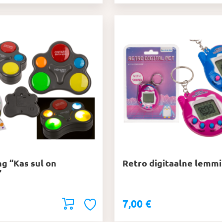
g “Kas sul on
Retro digitaalne lemm
”
7,00
€