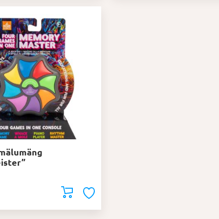
 mälumäng
ister”