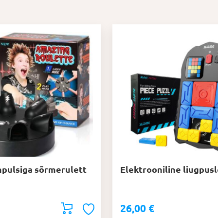
mpulsiga sõrmerulett
Elektrooniline liugpus
26,00
€