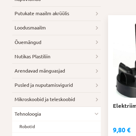
Putukate maailm akrüülis
Loodusmaailm
Õuemängud
Nutikas Plastiliin
Arendavad mänguasjad
Pusled ja nuputamisvigurid
Mikroskoobid ja teleskoobid
Elektrii
Tehnoloogia
Robotid
9,80
€