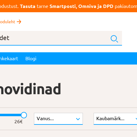
dustust.
Tasuta
tarne
Smartposti, Omniva ja DPD
pakiautoma
oduleht
nkekaart
Blogi
novidinad
26
€