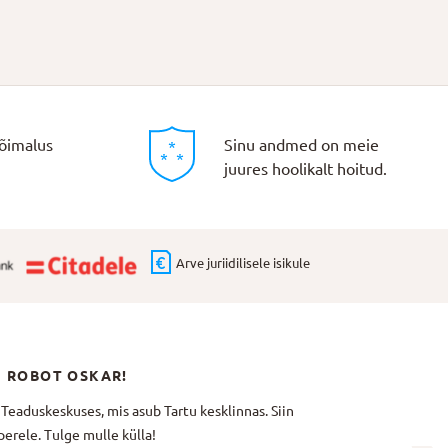
õimalus
Sinu andmed on meie
juures hoolikalt hoitud.
Arve juriidilisele isikule
N ROBOT OSKAR!
aduskeskuses, mis asub Tartu kesklinnas. Siin
erele. Tulge mulle külla!