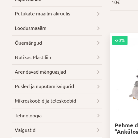
10
€
Putukate maailm akrüülis
Loodusmaailm
-20%
Õuemängud
Nutikas Plastiliin
Arendavad mänguasjad
Pusled ja nuputamisvigurid
Mikroskoobid ja teleskoobid
Tehnoloogia
Pehme d
Valgustid
“Ankülo