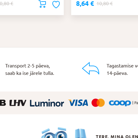
8,64
€
Algne
Praegune
0,80
€
10,80
€
hind
hind
oli:
on:
10,80 €.
8,64 €.
Transport 2-5 päeva,
Tagastamise v
saab ka ise järele tulla.
14-päeva.
TERE, MINA OLE