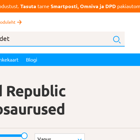
dustust.
Tasuta
tarne
Smartposti, Omniva ja DPD
pakiautoma
oduleht
nkekaart
Blogi
d Republic
osaurused