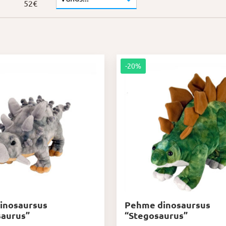
52
€
-20%
inosaursus
Pehme dinosaursus
saurus”
“Stegosaurus”