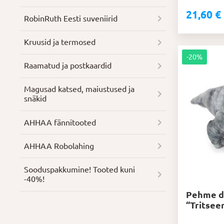
21,60
€
Algne
Praegune
RobinRuth Eesti suveniirid
hind
hind
oli:
on:
Kruusid ja termosed
27,00 €.
21,60 €.
-20%
Raamatud ja postkaardid
Magusad katsed, maiustused ja
snäkid
AHHAA fännitooted
AHHAA Robolahing
Soodus­pakkumine! Tooted kuni
-40%!
Pehme d
“Tritsee