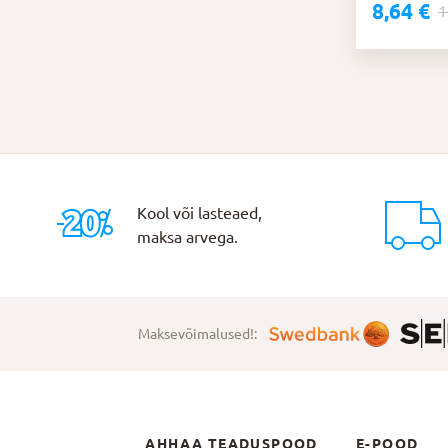
8,64
€
Algne
Praegune
1
hind
hind
oli:
on:
10,80 €.
8,64 €.
Kool või lasteaed,
maksa arvega.
Maksevõimalused!:
AHHAA TEADUSPOOD
E-POOD