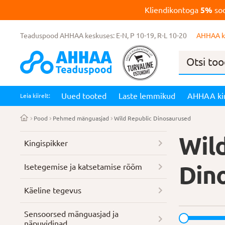
Kliendikontoga
5%
soo
Teaduspood AHHAA keskuses: E-N, P 10-19, R-L 10-20
AHHAA k
Products
search
Uued tooted
Laste lemmikud
AHHAA ki
Leia kiirelt:
Pood
Pehmed mänguasjad
Wild Republic Dinosaurused
Wil
Kingispikker
Din
Isetegemise ja katsetamise rõõm
Käeline tegevus
Sensoorsed mänguasjad ja
näpuvidinad