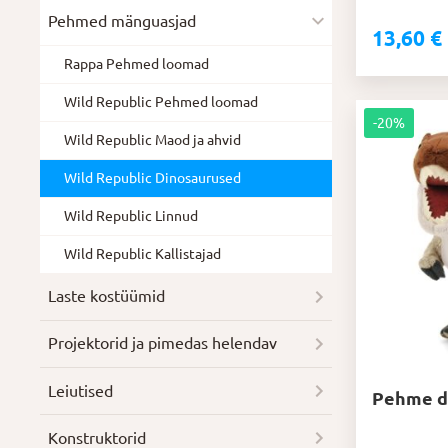
Pehmed mänguasjad
13,60
€
Algne
Praegune
hind
hind
Rappa Pehmed loomad
oli:
on:
Wild Republic Pehmed loomad
17,00 €.
13,60 €.
-20%
Wild Republic Maod ja ahvid
Wild Republic Dinosaurused
Wild Republic Linnud
Wild Republic Kallistajad
Laste kostüümid
Projektorid ja pimedas helendav
Leiutised
Pehme di
Konstruktorid