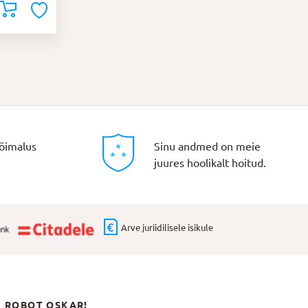
õimalus
Sinu andmed on meie
juures hoolikalt hoitud.
Arve juriidilisele isikule
N ROBOT OSKAR!