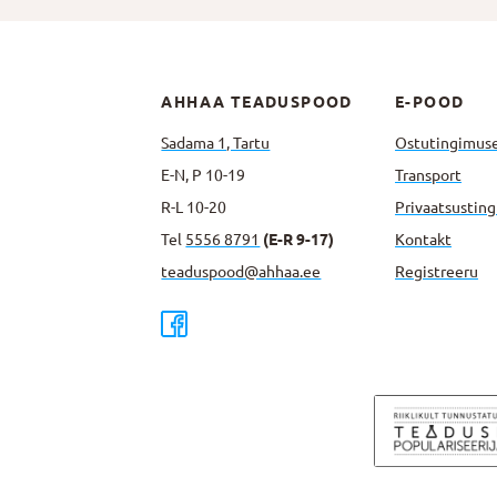
AHHAA TEADUSPOOD
E-POOD
Sadama 1, Tartu
Ostutingimus
E-N, P 10-19
Transport
R-L 10-20
Privaatsus­tin
Tel
5556 8791
(E-R 9-17)
Kontakt
teaduspood@ahhaa.ee
Registreeru