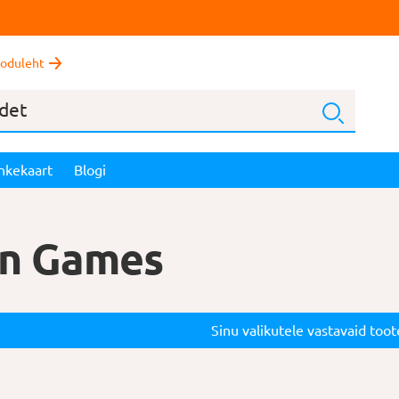
oduleht
nkekaart
Blogi
in Games
Sinu valikutele vastavaid toote