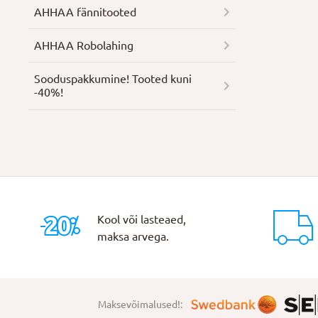
AHHAA fännitooted
AHHAA Robolahing
Soodus­pakkumine! Tooted kuni
-40%!
Kool või lasteaed,
maksa arvega.
Maksevõimalused!: