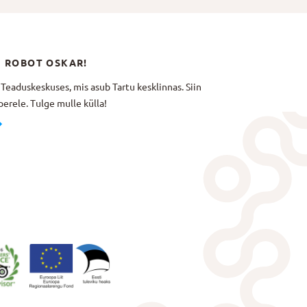
N ROBOT OSKAR!
aduskeskuses, mis asub Tartu kesklinnas. Siin
erele. Tulge mulle külla!