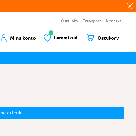
Ostuinfo
Transport
Kontakt
Lemmikud
Minu konto
Ostukorv
id ei leidu.