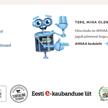
TERE, MINA OLE
Minu kodu on AHHAA Te
ed
jagub põnevust kogu p
AHHAA koduleht
gimused