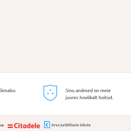
õimalus
Sinu andmed on meie
juures hoolikalt hoitud.
Arve juriidilisele isikule