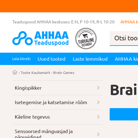
Teaduspood AHHAA keskuses: E-N, P 10-19, R-L 10-20
AHHAA k
Products
search
Uued tooted
Laste lemmikud
AHHAA ki
Leia kiirelt:
Toote Kaubamärk
Brain Games
Bra
Kingispikker
Isetegemise ja katsetamise rõõm
Käeline tegevus
Sensoorsed mänguasjad ja
näpuvidinad