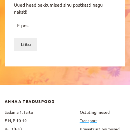
Uued head pakkumised sinu postkasti nagu
naksti!
Liitu
AHHAA TEADUSPOOD
Sadama 1, Tartu
Ostutingimused
E-N, P 10-19
Transport
R-L 10-20
Privaatsus­tingimused