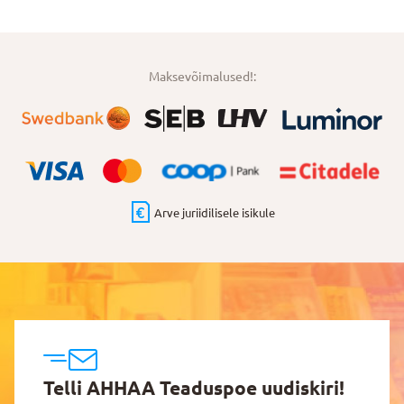
Maksevõimalused!:
Arve juriidilisele isikule
Telli AHHAA Teaduspoe uudiskiri!