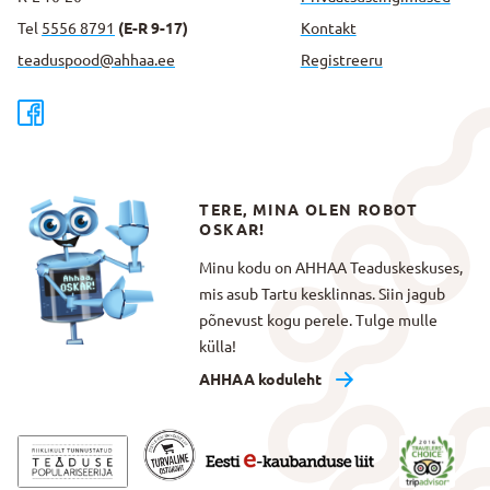
Tel
5556 8791
(E-R 9-17)
Kontakt
teaduspood@ahhaa.ee
Registreeru
TERE, MINA OLEN ROBOT
OSKAR!
Minu kodu on AHHAA Teaduskeskuses,
mis asub Tartu kesklinnas. Siin jagub
põnevust kogu perele. Tulge mulle
külla!
AHHAA koduleht