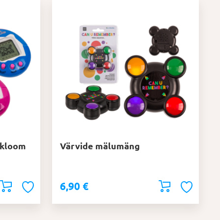
ikloom
Värvide mälumäng
6,90
€