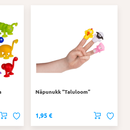
a
Näpunukk “Taluloom”
1,95
€