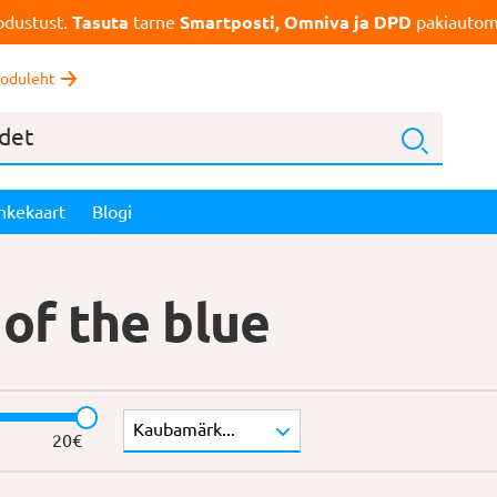
dustust.
Tasuta
tarne
Smartposti, Omniva ja DPD
pakiautoma
oduleht
nkekaart
Blogi
of the blue
20
€