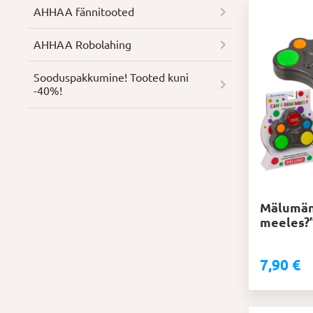
AHHAA fännitooted
AHHAA Robolahing
Soodus­pakkumine! Tooted kuni
-40%!
Mälumän
meeles?
7,90
€