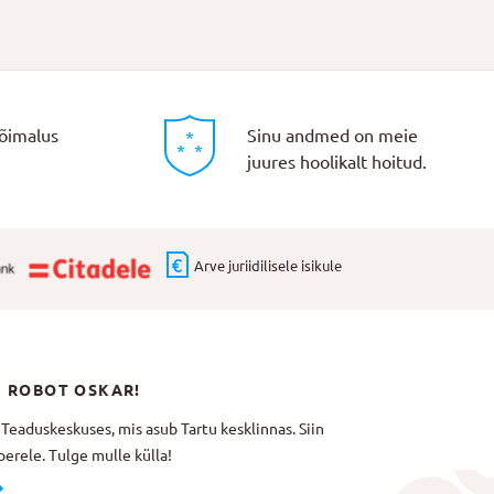
õimalus
Sinu andmed on meie
juures hoolikalt hoitud.
Arve juriidilisele isikule
N ROBOT OSKAR!
aduskeskuses, mis asub Tartu kesklinnas. Siin
erele. Tulge mulle külla!