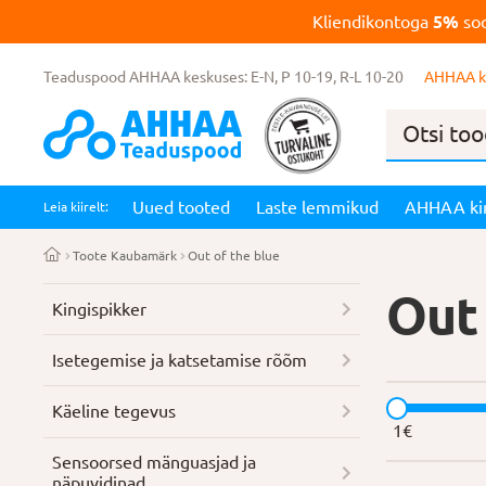
Kliendikontoga
5%
soo
Teaduspood AHHAA keskuses: E-N, P 10-19, R-L 10-20
AHHAA k
Products
search
Uued tooted
Laste lemmikud
AHHAA ki
Leia kiirelt:
Toote Kaubamärk
Out of the blue
Out 
Kingispikker
Isetegemise ja katsetamise rõõm
Käeline tegevus
1
€
Sensoorsed mänguasjad ja
näpuvidinad