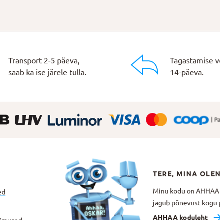
Transport 2-5 päeva,
Tagastamise v
saab ka ise järele tulla.
14-päeva.
TERE, MINA OLE
Minu kodu on AHHAA Te
ed
jagub põnevust kogu p
AHHAA koduleht