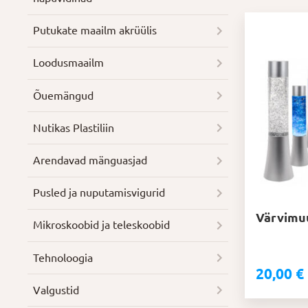
Putukate maailm akrüülis
Loodusmaailm
Õuemängud
Nutikas Plastiliin
Arendavad mänguasjad
Pusled ja nuputamisvigurid
Värvimuu
Mikroskoobid ja teleskoobid
Tehnoloogia
20,00
€
Valgustid