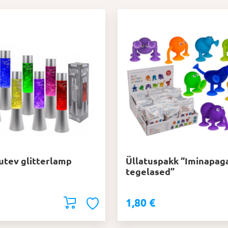
tev glitterlamp
Üllatuspakk “Iminapag
tegelased”
1,80
€