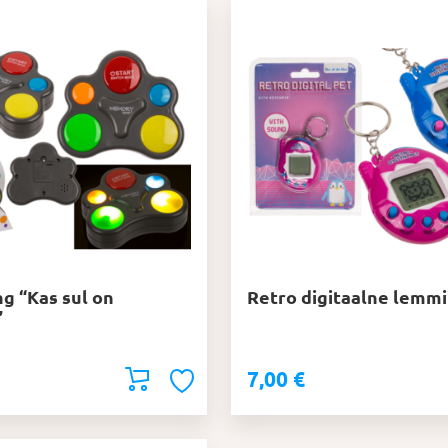
g “Kas sul on
Retro digitaalne lemm
”
7,00
€