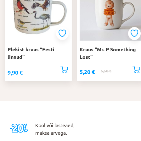
Plekist kruus “Eesti
Kruus “Mr. P Something
linnud”
Lost”
5,20
€
6,50
€
Algne
Praegune
9,90
€
hind
hind
oli:
on:
6,50 €.
5,20 €.
Kool või lasteaed,
maksa arvega.