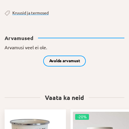
Kruusid ja termosed
Arvamused
Arvamusi veel ei ole.
Avalda arvamust
Vaata ka neid
-20%