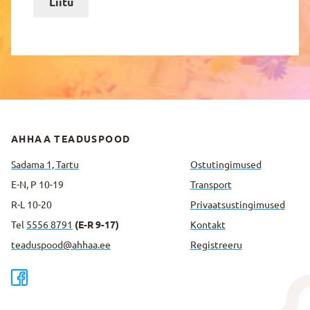
Liitu
AHHAA TEADUSPOOD
Sadama 1, Tartu
Ostutingimused
E-N, P 10-19
Transport
R-L 10-20
Privaatsus­tingimused
Tel
5556 8791
(E-R 9-17)
Kontakt
teaduspood@ahhaa.ee
Registreeru