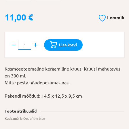
11,00
€
Lemmik
Kruus
Lisa korvi
"Kosmosereis"
kogus
Kosmoseteemaline keraamiline kruus. Kruusi mahutavus
on 300 ml.
Mitte pesta nõudepesumasinas.
Pakendi mõõdud: 14,5 x 12,5 x 9,5 cm
Toote atribuudid
Kaubamärk:
Out of the blue