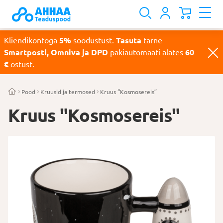
Kliendikontoga
5%
soodustust.
Tasuta
tarne
Smartposti, Omniva ja DPD
pakiautomaati alates
60
€
ostust.
Pood
Kruusid ja termosed
Kruus “Kosmosereis”
Kruus "Kosmosereis"