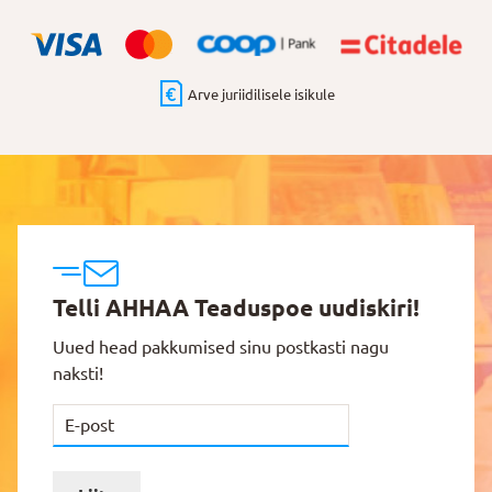
Arve juriidilisele isikule
Telli AHHAA Teaduspoe uudiskiri!
Uued head pakkumised sinu postkasti nagu
naksti!