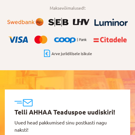
Maksevõimalused!:
Arve juriidilisele isikule
Telli AHHAA Teaduspoe uudiskiri!
Uued head pakkumised sinu postkasti nagu
naksti!