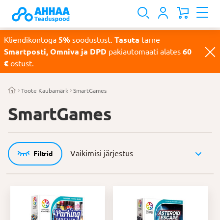
Kliendikontoga
5%
soodustust.
Tasuta
tarne
Smartposti, Omniva ja DPD
pakiautomaati alates
60
€
ostust.
Toote Kaubamärk
SmartGames
SmartGames
Filtrid