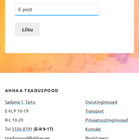
Liitu
AHHAA TEADUSPOOD
Sadama 1, Tartu
Ostutingimused
E-N, P 10-19
Transport
R-L 10-20
Privaatsus­tingimused
Tel
5556 8791
(E-R 9-17)
Kontakt
teaduspood@ahhaa.ee
Registreeru