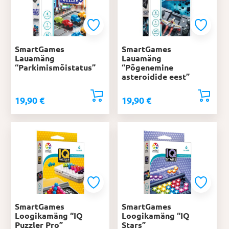
SmartGames
SmartGames
Lauamäng
Lauamäng
“Parkimismõistatus”
“Põgenemine
asteroidide eest”
19,90
€
19,90
€
SmartGames
SmartGames
Loogikamäng “IQ
Loogikamäng “IQ
Puzzler Pro”
Stars”