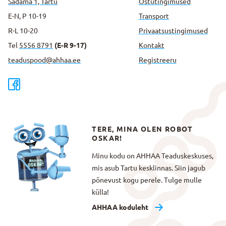
Sadama 1, Tartu
Ostutingimused
E-N, P 10-19
Transport
R-L 10-20
Privaatsus­tingimused
Tel
5556 8791
(E-R 9-17)
Kontakt
teaduspood@ahhaa.ee
Registreeru
TERE, MINA OLEN ROBOT
OSKAR!
Minu kodu on AHHAA Teaduskeskuses,
mis asub Tartu kesklinnas. Siin jagub
põnevust kogu perele. Tulge mulle
külla!
AHHAA koduleht