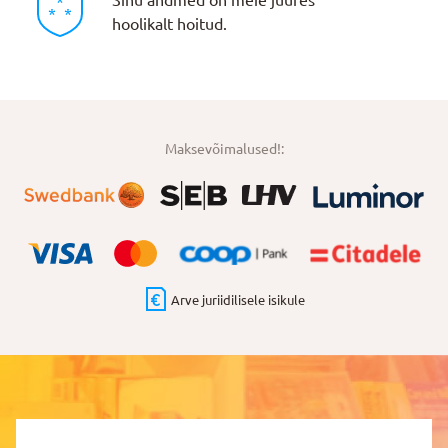
Sinu andmed on meie juures
hoolikalt hoitud.
Maksevõimalused!:
Arve juriidilisele isikule