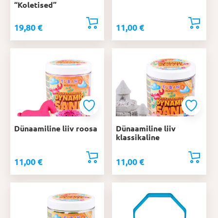
“Koletised”
19,80
€
11,00
€
Dünaamiline liiv roosa
Dünaamiline liiv
klassikaline
11,00
€
11,00
€