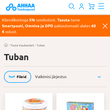
Kliendikontoga
5%
soodustust.
Tasuta
tarne
Smartposti, Omniva ja DPD
pakiautomaati alates
60
€
ostust.
Toote Kaubamärk
Tuban
Tuban
Filtrid