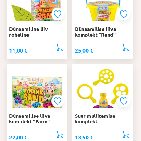
Dünaamiline liiv
Dünaamilise liiva
roheline
komplekt “Rand”
11,00
€
25,00
€
Dünaamilise liiva
Suur mullitamise
komplekt “Farm”
komplekt
22,00
€
13,50
€