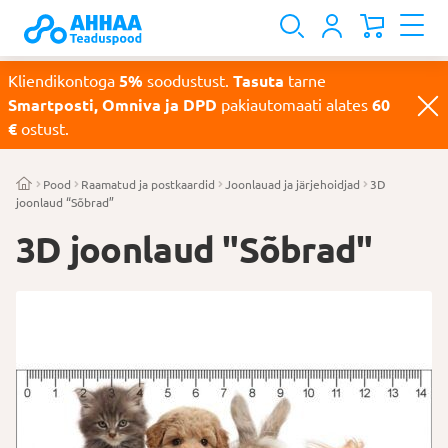
Kliendikontoga
5%
soodustust.
Tasuta
tarne
Smartposti, Omniva ja DPD
pakiautomaati alates
60
€
ostust.
Pood
Raamatud ja postkaardid
Joonlauad ja järjehoidjad
3D
joonlaud “Sõbrad”
3D joonlaud "Sõbrad"