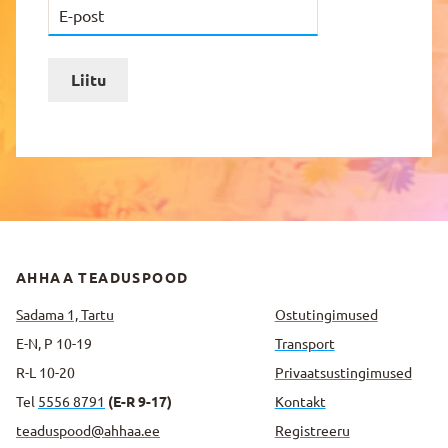
Liitu
AHHAA TEADUSPOOD
Sadama 1, Tartu
Ostutingimused
E-N, P 10-19
Transport
R-L 10-20
Privaatsus­tingimused
Tel
5556 8791
(E-R 9-17)
Kontakt
teaduspood@ahhaa.ee
Registreeru