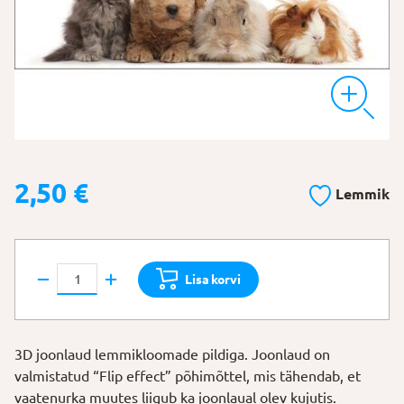
2,50
€
Lemmik
3D
Lisa korvi
joonlaud
"Sõbrad"
kogus
3D joonlaud lemmikloomade pildiga. Joonlaud on
valmistatud “Flip effect” põhimõttel, mis tähendab, et
vaatenurka muutes liigub ka joonlaual olev kujutis.