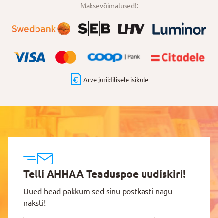
Maksevõimalused!:
Arve juriidilisele isikule
Telli AHHAA Teaduspoe uudiskiri!
Uued head pakkumised sinu postkasti nagu
naksti!