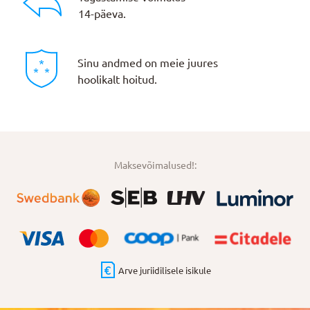
14-päeva.
Sinu andmed on meie juures
hoolikalt hoitud.
Maksevõimalused!:
Arve juriidilisele isikule