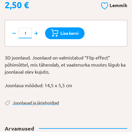
2,50
€
Lemmik
3D
Lisa korvi
joonlaud
"Spinosaurus"
kogus
3D joonlaud. Joonlaud on valmistatud “Flip effect”
põhimõttel, mis tähendab, et vaatenurka muutes liigub ka
joonlaual olev kujutis.
Joonlaua mõõdud: 14,5 x 5,5 cm
Joonlauad ja järjehoidjad
Arvamused