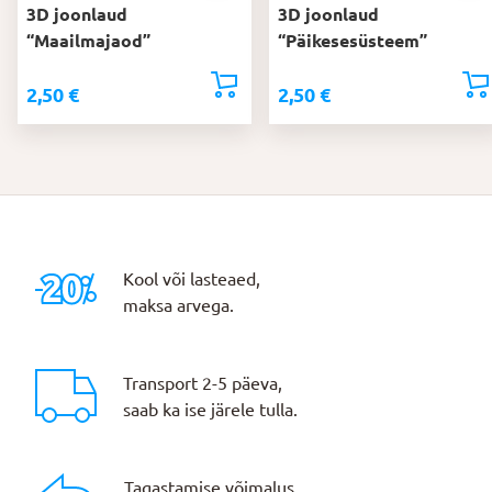
3D joonlaud
3D joonlaud
“Maailmajaod”
“Päikesesüsteem”
2,50
€
2,50
€
Kool või lasteaed,
maksa arvega.
Transport 2-5 päeva,
saab ka ise järele tulla.
Tagastamise võimalus