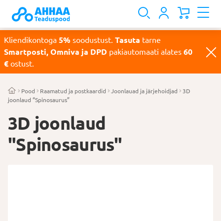
Kliendikontoga
5%
soodustust.
Tasuta
tarne
Smartposti, Omniva ja DPD
pakiautomaati alates
60
€
ostust.
Pood
Raamatud ja postkaardid
Joonlauad ja järjehoidjad
3D
joonlaud “Spinosaurus”
3D joonlaud
"Spinosaurus"