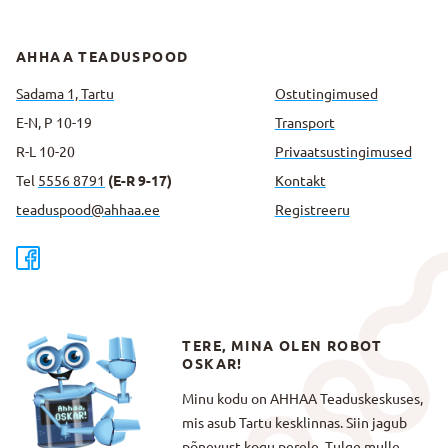
AHHAA TEADUSPOOD
Sadama 1, Tartu
Ostutingimused
E-N, P 10-19
Transport
R-L 10-20
Privaatsus­tingimused
Tel
5556 8791
(E-R 9-17)
Kontakt
teaduspood@ahhaa.ee
Registreeru
TERE, MINA OLEN ROBOT
OSKAR!
Minu kodu on AHHAA Teaduskeskuses,
mis asub Tartu kesklinnas. Siin jagub
põnevust kogu perele. Tulge mulle