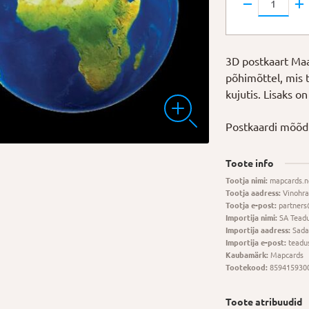
postkaart
"Maa"
kogus
3D postkaart Maa
põhimõttel, mis 
kujutis. Lisaks on
Postkaardi mõõdu
Toote info
Tootja nimi:
mapcards.n
Tootja aadress:
Vinohra
Tootja e-post:
partners
Importija nimi:
SA Tead
Importija aadress:
Sada
Importija e-post:
teadu
Kaubamärk:
Mapcards
Tootekood:
859415930
Toote atribuudid