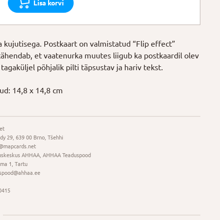
Lisa korvi
 kujutisega. Postkaart on valmistatud “Flip effect”
tähendab, et vaatenurka muutes liigub ka postkaardil olev
 tagaküljel põhjalik pilti täpsustav ja hariv tekst.
d: 14,8 x 14,8 cm
et
dy 29, 639 00 Brno, Tšehhi
@mapcards.net
uskeskus AHHAA, AHHAA Teaduspood
ma 1, Tartu
spood@ahhaa.ee
0415