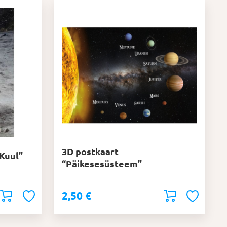
3D postkaart
Kuul”
“Päikesesüsteem”
2,50
€