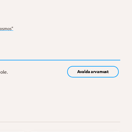
Kosmos"
ole.
Avalda arvamust