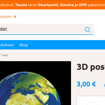
dustust.
Tasuta
tarne
Smartposti, Omniva ja DPD
pakiautoma
oduleht
nkekaart
Blogi
t “Maa”
3D pos
3,00
€
3D