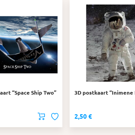
aart “Space Ship Two”
3D postkaart “Inimene 
2,50
€