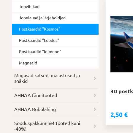
Töövihikud
Joonlauad ja järjehoidjad
Postkaardid "Kosmos"
Postkaardid "Loodus"
Postkaardid "Inimene"
Magnetid
Magusad katsed, maiustused ja
snäkid
3D postk
AHHAA fännitooted
AHHAA Robolahing
2,50
€
Soodus­pakkumine! Tooted kuni
-40%!