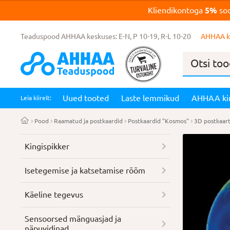
Kliendikontoga
5%
soo
Teaduspood AHHAA keskuses: E-N, P 10-19, R-L 10-20
AHHAA k
Products
search
Uued tooted
Laste lemmikud
AHHAA ki
Leia kiirelt:
Pood
Raamatud ja postkaardid
Postkaardid "Kosmos"
3D postkaar
Kingispikker
Isetegemise ja katsetamise rõõm
Käeline tegevus
Sensoorsed mänguasjad ja
näpuvidinad