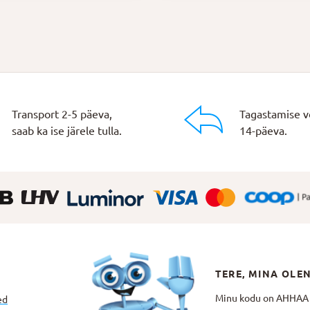
Transport 2-5 päeva,
Tagastamise v
saab ka ise järele tulla.
14-päeva.
TERE, MINA OLE
Minu kodu on AHHAA Te
ed