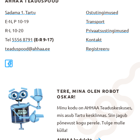
AHHAA TEADUSPOOD
Sadama 1, Tartu
Ostutingimused
E-N, P 10-19
Transport
R-L 10-20
Privaatsus­tingimused
Tel
5556 8791
(E-R 9-17)
Kontakt
teaduspood@ahhaa.ee
Registreeru
TERE, MINA OLEN ROBOT
OSKAR!
Minu kodu on AHHAA Teaduskeskuses,
mis asub Tartu kesklinnas. Siin jagub
põnevust kogu perele. Tulge mulle
külla!
AHHAA koduleht