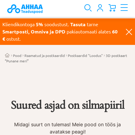
Kliendikontoga
5%
soodustust.
Tasuta
tarne
Smartposti, Omniva ja DPD
pakiautomaati alates
60
€
ostust.
Pood
Raamatud ja postkaardid
Postkaardid "Loodus"
3D postkaart
“Punane meri”
Suured asjad on silmapiiril
Midagi suurt on tulemas! Meie pood on töös ja
avatakse peagi!