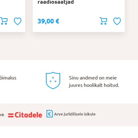
raadiosaatjad
39,00
€
õimalus
Sinu andmed on meie
juures hoolikalt hoitud.
Arve juriidilisele isikule