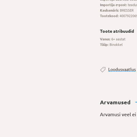
Importija e-post:
teadu
Kaubamärk:
BRESSER
Tootekood:
400792206
Toote atribuudid
Vanus:
6+ aastat
Tüüp:
Binokkel
Loodusvaatlus
Arvamused
Arvamusi veel ei 