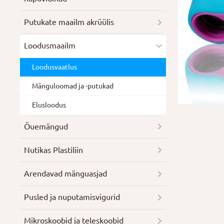
Putukate maailm akrüülis
Loodusmaailm
Loodusvaatlus
Mänguloomad ja -putukad
Elusloodus
Õuemängud
Nutikas Plastiliin
Arendavad mänguasjad
Pusled ja nuputamisvigurid
Mikroskoobid ja teleskoobid