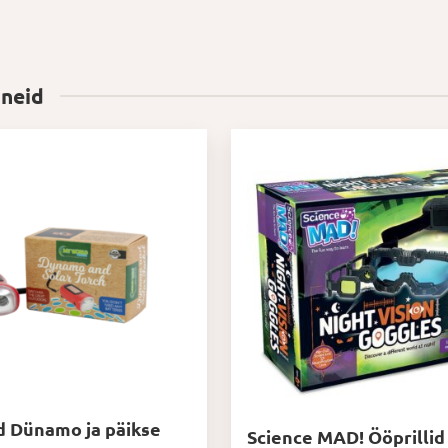
 neid
 Dünamo ja päikse
Science MAD! Ööprillid