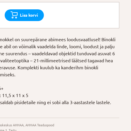
Lisa korvi
inokkel on suurepärane abimees loodusvaatlusel! Binokli
 abil on võimalik vaadelda linde, loomi, loodust ja palju
e suurendus – vaadeldavad objektid tunduvad asuvat 6
Kvaliteetoptika – 21-millimeetrised läätsed tagavad hea
teravuse. Komplekti kuulub ka kanderihm binokli
miseks.
6+
11,5 x 11 x 5
aldab pisidetaile ning ei sobi alla 3-aastastele lastele.
uskeskus AHHAA, AHHAA Teaduspood
ma 1, Tartu