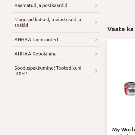
Raamatud ja postkaardid
Magusad katsed, maiustused ja
snäkid
Vaata ka
AHHAA fännitooted
AHHAA Robolahing
Soodus­pakkumine! Tooted kuni
-40%!
My World