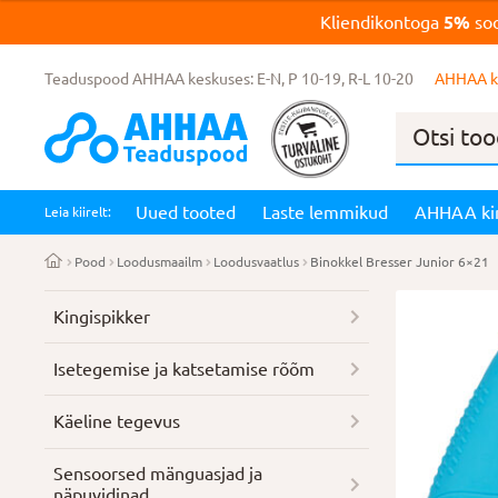
Kliendikontoga
5%
soo
Teaduspood AHHAA keskuses: E-N, P 10-19, R-L 10-20
AHHAA k
Products
search
Uued tooted
Laste lemmikud
AHHAA ki
Leia kiirelt:
Pood
Loodusmaailm
Loodusvaatlus
Binokkel Bresser Junior 6×21
Kingispikker
Isetegemise ja katsetamise rõõm
Käeline tegevus
Sensoorsed mänguasjad ja
näpuvidinad