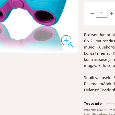
Binokkel
Bresser
Junior
6x21
Bresser Junior b
kogus
6 x 21 suurenduse
muud! Kuuekordn
korda lähemal . 
kontrastsuse ja 
mugavaks kasuta
Sobib vanusele: 
Pakendi mõõdud: 
Hoiatus! Toode sis
Toote info
Importija nimi:
SA Tead
Importija aadress:
Sada