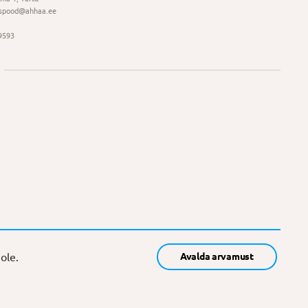
spood@ahhaa.ee
9593
ole.
Avalda arvamust