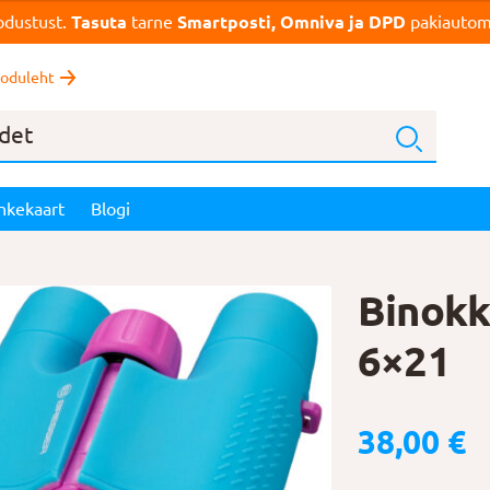
dustust.
Tasuta
tarne
Smartposti, Omniva ja DPD
pakiautoma
oduleht
nkekaart
Blogi
Binokk
6×21
38,00
€