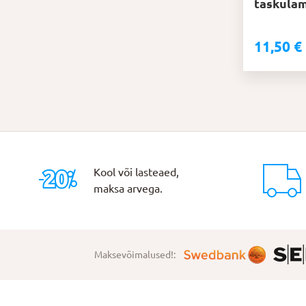
taskula
11,50
€
Kool või lasteaed,
maksa arvega.
Maksevõimalused!: