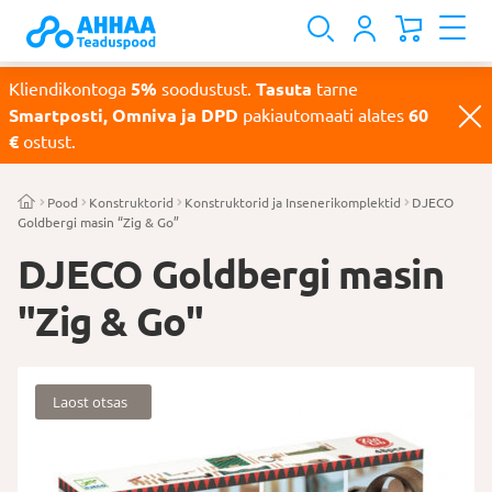
Kliendikontoga
5%
soodustust.
Tasuta
tarne
Smartposti, Omniva ja DPD
pakiautomaati alates
60
€
ostust.
Pood
Konstruktorid
Konstruktorid ja Insenerikomplektid
DJECO
Goldbergi masin “Zig & Go”
DJECO Goldbergi masin
"Zig & Go"
Laost otsas