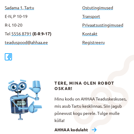
Sadama 1, Tartu
Ostutingimused
E-N, P 10-19
Transport
R-L 10-20
Privaatsus­tingimused
Tel
5556 8791
(E-R 9-17)
Kontakt
teaduspood@ahhaa.ee
Registreeru
TERE, MINA OLEN ROBOT
OSKAR!
Minu kodu on AHHAA Teaduskeskuses,
mis asub Tartu kesklinnas. Siin jagub
põnevust kogu perele. Tulge mulle
külla!
AHHAA koduleht