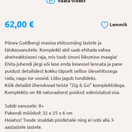
Vaata videot
62,00
€
Lemmik
Põnev Goldbergi masina ehitusmäng lastele ja
täiskasvanutele. Komplekti abil saab ehitada vahva
ahelreaktsiooni raja, mis toob sinuni liikumise maagia!
Ehita juhendi järgi või lase enda loovusel lennata ja pane
puidust detailidest kokku täpselt sellise ülesehitusega
rada, nagu ise soovid. Lõbu jagub tundideks.
Kõik detailid ühenduvad teiste “Zig & Go” komplektidega.
Komplektis on 48 naturaalsest puidust valmistatud osa.
Sobib vanusele: 8+
Pakendi mõõdud: 32 x 25 x 6 cm
Hoiatus! Toode sisaldab pisidetaile ning ei sobi alla 3-
aastastele lastele.