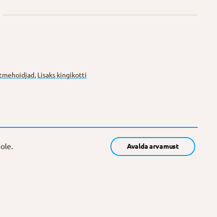
õtmehoidjad
,
Lisaks kingikotti
ole.
Avalda arvamust