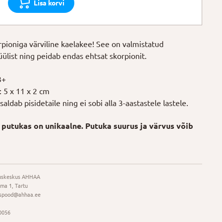
Lisa korvi
rpioniga värviline kaelakee! See on valmistatud
üülist ning peidab endas ehtsat skorpionit.
3+
 5 x 11 x 2 cm
aldab pisidetaile ning ei sobi alla 3-aastastele lastele.
 putukas on unikaalne. Putuka suurus ja värvus võib
uskeskus AHHAA
ma 1, Tartu
spood@ahhaa.ee
0056