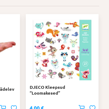
DJECO Kleepsud
sädelev
“Loomakesed”
4,00
€