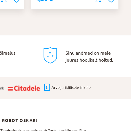
õimalus
Sinu andmed on meie
juures hoolikalt hoitud.
Arve juriidilisele isikule
N ROBOT OSKAR!
aduskeskuses, mis asub Tartu kesklinnas. Siin