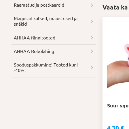
Raamatud ja postkaardid
Vaata ka
Magusad katsed, maiustused ja
snäkid
AHHAA fännitooted
AHHAA Robolahing
Soodus­pakkumine! Tooted kuni
-40%!
Suur sq
4,30
€