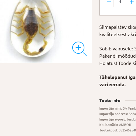
Skorpion
kogus
Silmapaistev sko
kvaliteetsest akr
Sobib vanusele: 
Pakendi mõõdud:
Hoiatus! Toode sis
Tähelepanu! Iga
varieeruda.
Toote info
Importija nimi:
SA Tead
Importija aadress:
Sada
Importija e-post:
teadu
Kaubamärk:
AMBOR
Tootekood:
852546254