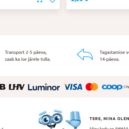
Transport 2-5 päeva,
Tagastamise v
saab ka ise järele tulla.
14-päeva.
TERE, MINA OLE
Minu kodu on AHHAA Te