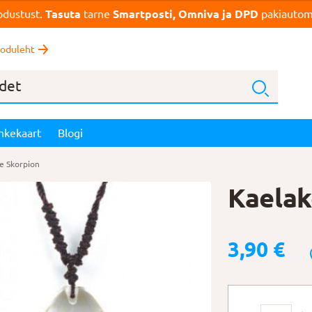
dustust.
Tasuta
tarne
Smartposti, Omniva ja DPD
pakiautoma
oduleht
nkekaart
Blogi
e Skorpion
Kaelak
3,90
€
Kaelakee