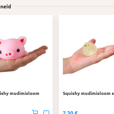
 neid
uishy mudimisloom
Squishy mudimisloom 
2,30
€