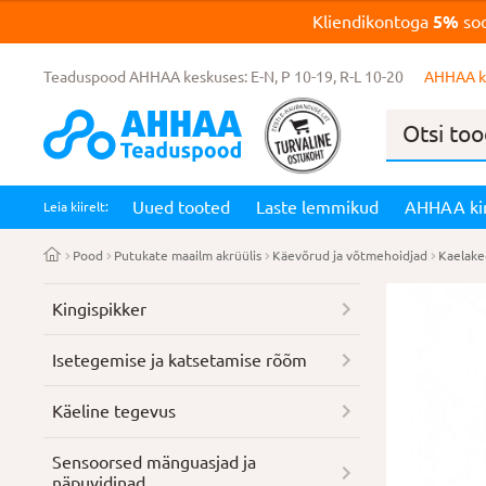
Kliendikontoga
5%
soo
Teaduspood AHHAA keskuses: E-N, P 10-19, R-L 10-20
AHHAA k
Products
search
Uued tooted
Laste lemmikud
AHHAA ki
Leia kiirelt:
Pood
Putukate maailm akrüülis
Käevõrud ja võtmehoidjad
Kaelake
Kingispikker
Isetegemise ja katsetamise rõõm
Käeline tegevus
Sensoorsed mänguasjad ja
näpuvidinad