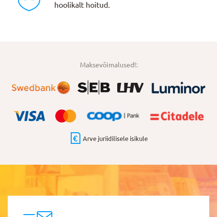
hoolikalt hoitud.
Maksevõimalused!:
Arve juriidilisele isikule