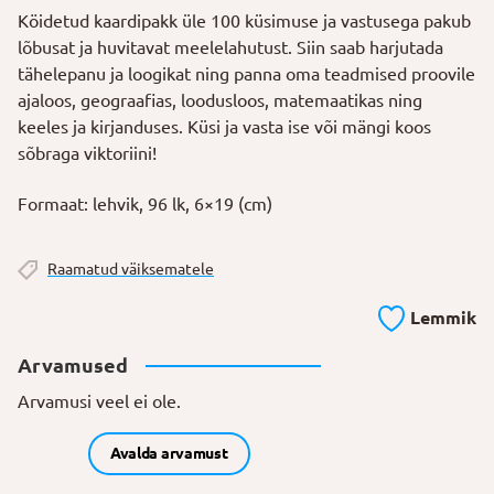
Köidetud kaardipakk üle 100 küsimuse ja vastusega pakub
lõbusat ja huvitavat meelelahutust. Siin saab harjutada
tähelepanu ja loogikat ning panna oma teadmised proovile
ajaloos, geograafias, loodusloos, matemaatikas ning
keeles ja kirjanduses. Küsi ja vasta ise või mängi koos
sõbraga viktoriini!
Formaat: lehvik, 96 lk, 6×19 (cm)
Raamatud väiksematele
Lemmik
Arvamused
Arvamusi veel ei ole.
Avalda arvamust