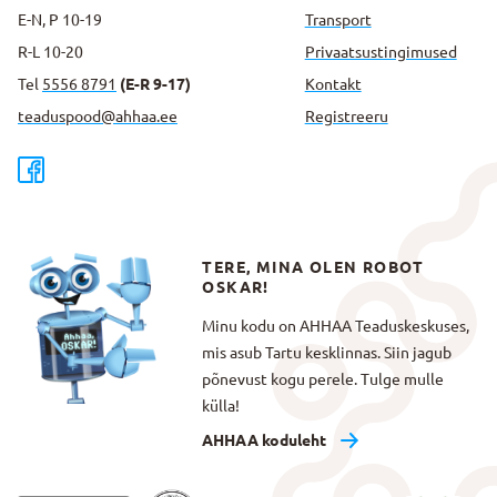
E-N, P 10-19
Transport
R-L 10-20
Privaatsus­tingimused
Tel
5556 8791
(E-R 9-17)
Kontakt
teaduspood@ahhaa.ee
Registreeru
TERE, MINA OLEN ROBOT
OSKAR!
Minu kodu on AHHAA Teaduskeskuses,
mis asub Tartu kesklinnas. Siin jagub
põnevust kogu perele. Tulge mulle
külla!
AHHAA koduleht