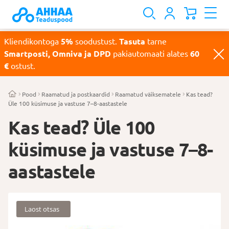
Kliendikontoga
5%
soodustust.
Tasuta
tarne
Smartposti, Omniva ja DPD
pakiautomaati alates
60
€
ostust.
Pood
Raamatud ja postkaardid
Raamatud väiksematele
Kas tead?
Üle 100 küsimuse ja vastuse 7–8-aastastele
Kas tead? Üle 100
küsimuse ja vastuse 7–8-
aastastele
Laost otsas