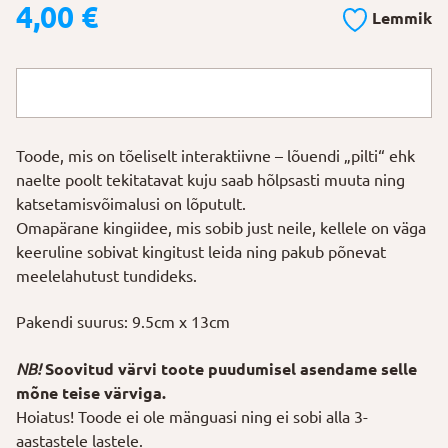
4,00
€
Lemmik
Toode, mis on tõeliselt interaktiivne – lõuendi „pilti“ ehk
naelte poolt tekitatavat kuju saab hõlpsasti muuta ning
katsetamisvõimalusi on lõputult.
Omapärane kingiidee, mis sobib just neile, kellele on väga
keeruline sobivat kingitust leida ning pakub põnevat
meelelahutust tundideks.
Pakendi suurus: 9.5cm x 13cm
NB!
Soovitud värvi toote puudumisel asendame selle
mõne teise värviga.
Hoiatus! Toode ei ole mänguasi ning ei sobi alla 3-
aastastele lastele.