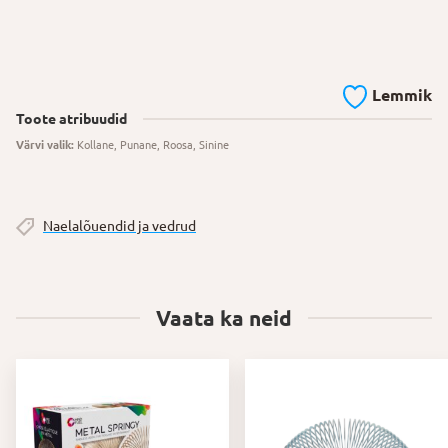
Lemmik
Toote atribuudid
Värvi valik:
Kollane, Punane, Roosa, Sinine
Naelalõuendid ja vedrud
Vaata ka neid