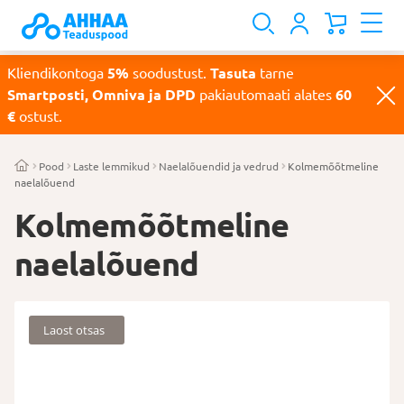
Kliendikontoga
5%
soodustust.
Tasuta
tarne
Smartposti, Omniva ja DPD
pakiautomaati alates
60
€
ostust.
Pood
Laste lemmikud
Naelalõuendid ja vedrud
Kolmemõõtmeline
naelalõuend
Kolmemõõtmeline
naelalõuend
Laost otsas