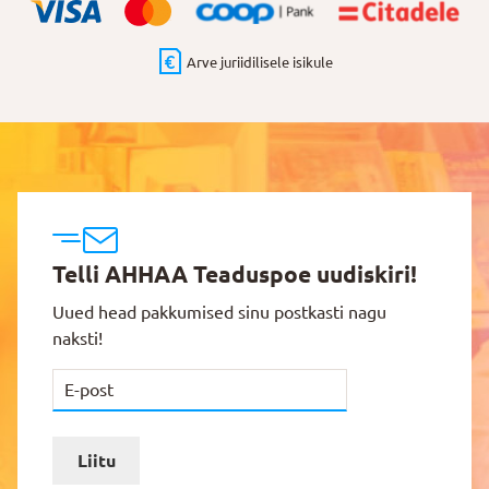
Arve juriidilisele isikule
Telli AHHAA Teaduspoe uudiskiri!
Uued head pakkumised sinu postkasti nagu
naksti!
Liitu