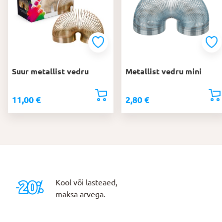
Suur metallist vedru
Metallist vedru mini
11,00
€
2,80
€
Kool või lasteaed,
maksa arvega.