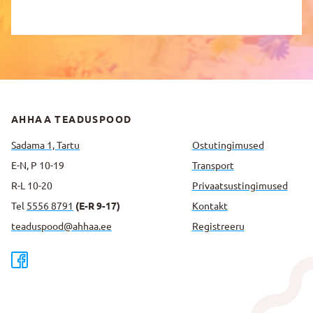
AHHAA TEADUSPOOD
Sadama 1, Tartu
Ostutingimused
E-N, P 10-19
Transport
R-L 10-20
Privaatsus­tingimused
Tel
5556 8791
(E-R 9-17)
Kontakt
teaduspood@ahhaa.ee
Registreeru