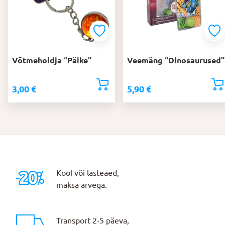
Võtmehoidja “Päike”
Veemäng “Dinosaurused”
3,00
€
5,90
€
Kool või lasteaed,
maksa arvega.
Transport 2-5 päeva,