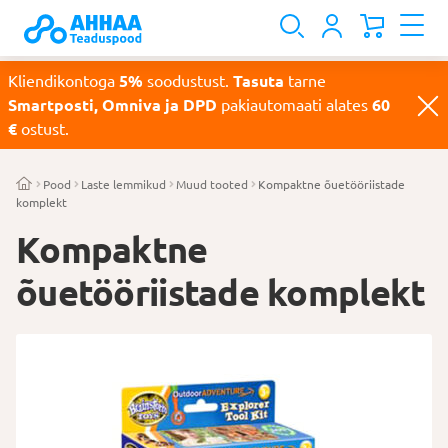
Kliendikontoga
5%
soodustust.
Tasuta
tarne
Smartposti, Omniva ja DPD
pakiautomaati alates
60
€
ostust.
Pood
Laste lemmikud
Muud tooted
Kompaktne õuetööriistade
komplekt
Kompaktne
õuetööriistade komplekt