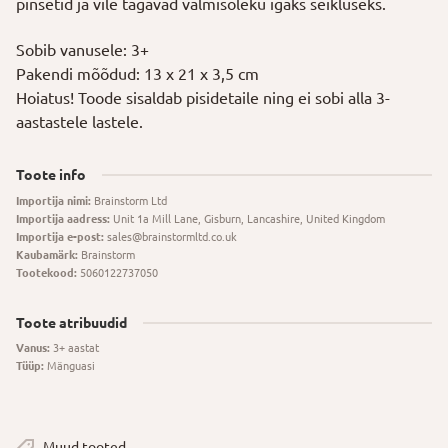
pinsetid ja vile tagavad valmisoleku igaks seikluseks.
Sobib vanusele: 3+
Pakendi mõõdud: 13 x 21 x 3,5 cm
Hoiatus! Toode sisaldab pisidetaile ning ei sobi alla 3-
aastastele lastele.
Toote info
Importija nimi:
Brainstorm Ltd
Importija aadress:
Unit 1a Mill Lane, Gisburn, Lancashire, United Kingdom
Importija e-post:
sales@brainstormltd.co.uk
Kaubamärk:
Brainstorm
Tootekood:
5060122737050
Toote atribuudid
Vanus:
3+ aastat
Tüüp:
Mänguasi
Muud tooted