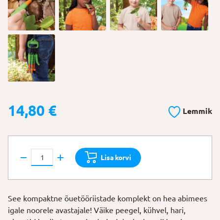
14,80
€
Lemmik
Kompaktne
Lisa korvi
õuetööriistade
komplekt
kogus
See kompaktne õuetööriistade komplekt on hea abimees
igale noorele avastajale! Väike peegel, kühvel, hari,