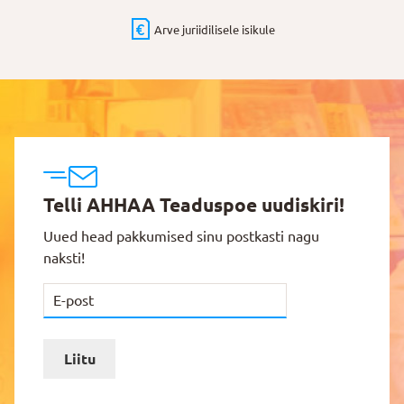
Arve juriidilisele isikule
Telli AHHAA Teaduspoe uudiskiri!
Uued head pakkumised sinu postkasti nagu
naksti!
Liitu