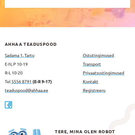
AHHAA TEADUSPOOD
Sadama 1, Tartu
Ostutingimused
E-N, P 10-19
Transport
R-L 10-20
Privaatsus­tingimused
Tel
5556 8791
(E-R 9-17)
Kontakt
teaduspood@ahhaa.ee
Registreeru
TERE, MINA OLEN ROBOT