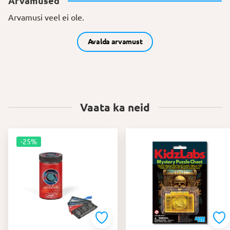
Arvamused
Arvamusi veel ei ole.
Avalda arvamust
Vaata ka neid
-25%