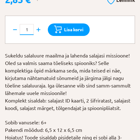
Lemmik
hind
hind
oli:
on:
3,80 €.
2,85 €.
Komplekt
Lisa korvi
"Ma
saan
olla
Sukeldu salaluure maailma ja lahenda salajasi missioone!
spioon"
Oled sa valmis saama tõeliseks spiooniks? Selle
kogus
komplektiga õpid märkama seda, mida teised ei näe,
kirjutama nähtamatuid sõnumeid ja järgima jälgi nagu
tõeline salaluuraja. Iga ülesanne viib sind samm-sammult
lähemale uuele missioonile!
Komplekt sisaldab: salajast ID kaarti, 2 šifriratast, salajast
koodi, salajast märget, tõlgendajat ja spioonipliiatsit.
Sobib vanusele: 6+
Pakendi mõõdud: 6,5 x 12 x 6,5 cm
Hoiatus! Toode sisaldab pisidetaile ning ei sobi alla 3-