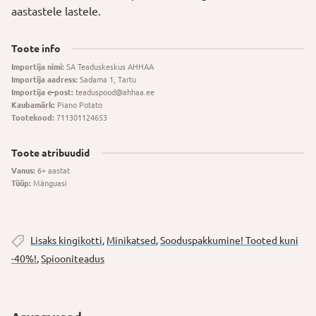
aastastele lastele.
Toote info
Importija nimi:
SA Teaduskeskus AHHAA
Importija aadress:
Sadama 1, Tartu
Importija e-post:
teaduspood@ahhaa.ee
Kaubamärk:
Piano Potato
Tootekood:
711301124653
Toote atribuudid
Vanus:
6+ aastat
Tüüp:
Mänguasi
Lisaks kingikotti
,
Minikatsed
,
Soodus­pakkumine! Tooted kuni
-40%!
,
Spiooniteadus