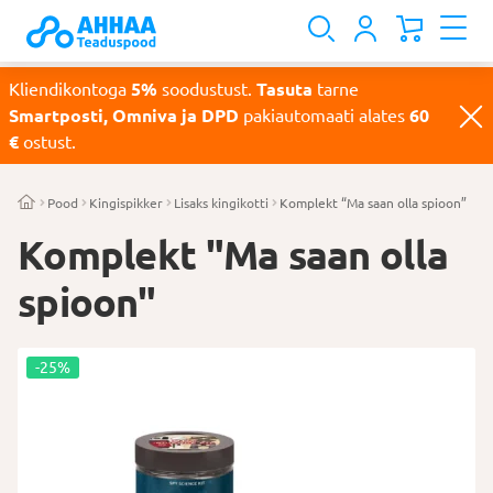
Kliendikontoga
5%
soodustust.
Tasuta
tarne
Smartposti, Omniva ja DPD
pakiautomaati alates
60
€
ostust.
Pood
Kingispikker
Lisaks kingikotti
Komplekt “Ma saan olla spioon”
Komplekt "Ma saan olla
spioon"
-25%