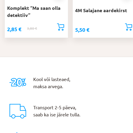
Komplekt “Ma saan olla
4M Salajane aardekirst
detektiiv”
2,85
€
3,80
€
Algne
Praegune
5,50
€
hind
hind
oli:
on:
3,80 €.
2,85 €.
Kool või lasteaed,
maksa arvega.
Transport 2-5 päeva,
saab ka ise järele tulla.