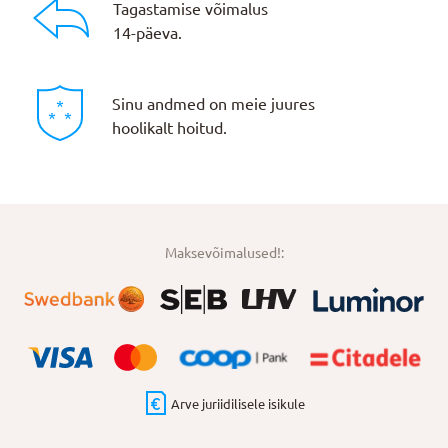
Tagastamise võimalus
14-päeva.
Sinu andmed on meie juures
hoolikalt hoitud.
Maksevõimalused!:
Arve juriidilisele isikule