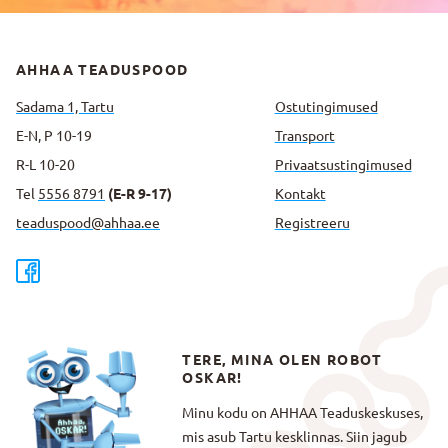
AHHAA TEADUSPOOD
Sadama 1, Tartu
Ostutingimused
E-N, P 10-19
Transport
R-L 10-20
Privaatsus­tingimused
Tel
5556 8791
(E-R 9-17)
Kontakt
teaduspood@ahhaa.ee
Registreeru
TERE, MINA OLEN ROBOT
OSKAR!
Minu kodu on AHHAA Teaduskeskuses,
mis asub Tartu kesklinnas. Siin jagub