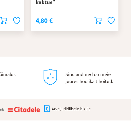
kaktus”
4,80
€
õimalus
Sinu andmed on meie
juures hoolikalt hoitud.
Arve juriidilisele isikule