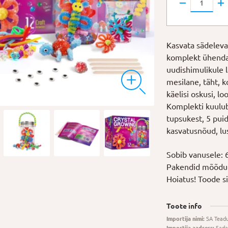
terraarium
kogus
Kasvata sädelevaid
komplekt ühendab
uudishimulikule l
mesilane, täht, k
käelisi oskusi, l
Komplekti kuulub:
tupsukest, 5 puidu
kasvatusnõud, lu
Sobib vanusele: 
Pakendid mõõdud
Hoiatus! Toode sis
Toote info
Importija nimi:
SA Tead