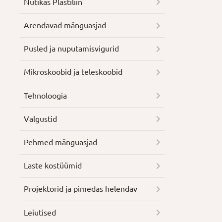
Nutikas Plastiliin
Arendavad mänguasjad
Pusled ja nuputamisvigurid
Mikroskoobid ja teleskoobid
Tehnoloogia
Valgustid
Pehmed mänguasjad
Laste kostüümid
Projektorid ja pimedas helendav
Leiutised