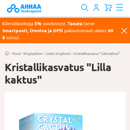
Kliendikontoga
5%
soodustust.
Tasuta
tarne
Smartposti, Omniva ja DPD
pakiautomaati alates
60
€
ostust.
Pood
Kingispikker
Lisaks kingikotti
Kristallikasvatus “Lilla kaktus”
Kristallikasvatus "Lilla
kaktus"