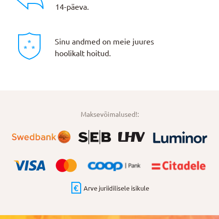
14-päeva.
Sinu andmed on meie juures
hoolikalt hoitud.
Maksevõimalused!:
Arve juriidilisele isikule