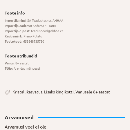
Toote info
Importija nimi:
SA Teaduskeskus AHHAA
Importija aadress:
Sadama 1, Tartu
Importija e-post:
teaduspood@ahhaa.ee
Kaubamärk:
Piano Potato
Tootekood:
658848735730
Toote atribuudid
Vanus:
8+ aastat
Tüüp:
Arendav mänguasi
Kristallikasvatus
,
Lisaks kingikotti
,
Vanusele 8+ aastat
Arvamused
Arvamusi veel ei ole.