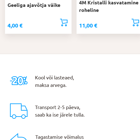
4M Kristalli kasvatamine
Geeliga ajavõtja väike
roheline
4,00
€
11,00
€
Kool või lasteaed,
maksa arvega.
Transport 2-5 päeva,
saab ka ise järele tulla.
Tagastamise võimalus