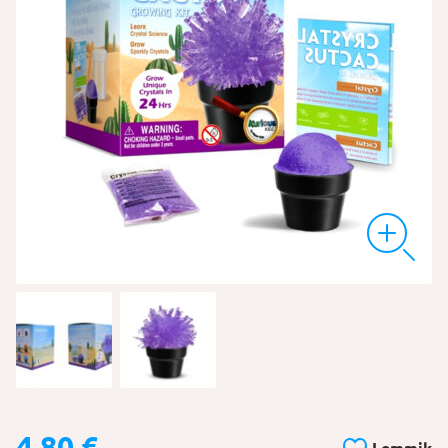
4,80
€