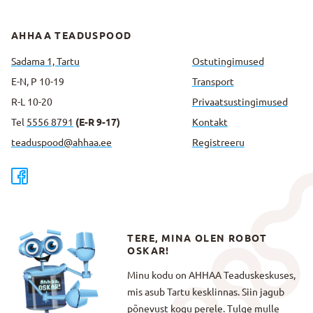
AHHAA TEADUSPOOD
Sadama 1, Tartu
Ostutingimused
E-N, P 10-19
Transport
R-L 10-20
Privaatsus­tingimused
Tel
5556 8791
(E-R 9-17)
Kontakt
teaduspood@ahhaa.ee
Registreeru
TERE, MINA OLEN ROBOT
OSKAR!
Minu kodu on AHHAA Teaduskeskuses,
mis asub Tartu kesklinnas. Siin jagub
põnevust kogu perele. Tulge mulle