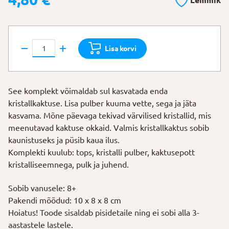
Lemmik
Kristallikasvatus
Lisa korvi
"Lilla
kaktus"
kogus
See komplekt võimaldab sul kasvatada enda
kristallkaktuse. Lisa pulber kuuma vette, sega ja jäta
kasvama. Mõne päevaga tekivad värvilised kristallid, mis
meenutavad kaktuse okkaid. Valmis kristallkaktus sobib
kaunistuseks ja püsib kaua ilus.
Komplekti kuulub: tops, kristalli pulber, kaktusepott
kristalliseemnega, pulk ja juhend.
Sobib vanusele: 8+
Pakendi mõõdud: 10 x 8 x 8 cm
Hoiatus! Toode sisaldab pisidetaile ning ei sobi alla 3-
aastastele lastele.