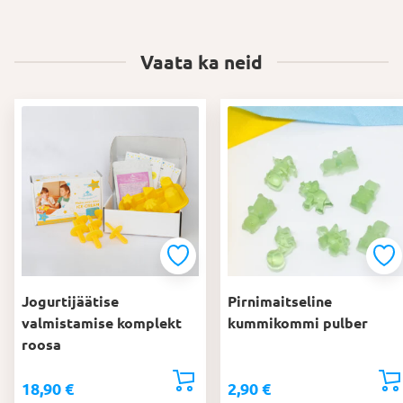
Vaata ka neid
Jogurtijäätise
Pirnimaitseline
valmistamise komplekt
kummikommi pulber
roosa
18,90
€
2,90
€