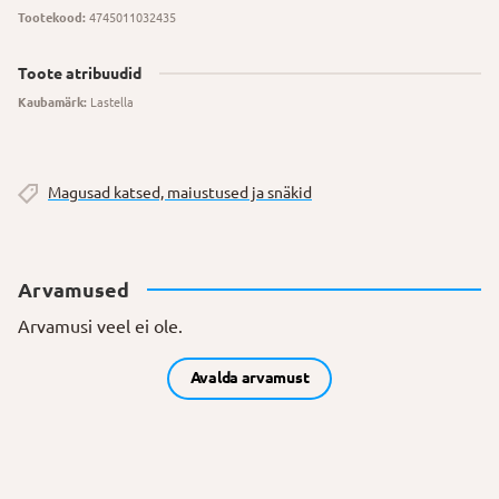
Tootekood:
4745011032435
Toote atribuudid
Kaubamärk:
Lastella
Magusad katsed, maiustused ja snäkid
Arvamused
Arvamusi veel ei ole.
Avalda arvamust