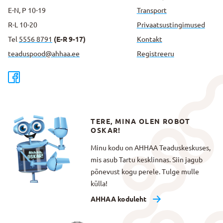
E-N, P 10-19
Transport
R-L 10-20
Privaatsus­tingimused
Tel
5556 8791
(E-R 9-17)
Kontakt
teaduspood@ahhaa.ee
Registreeru
TERE, MINA OLEN ROBOT
OSKAR!
Minu kodu on AHHAA Teaduskeskuses,
mis asub Tartu kesklinnas. Siin jagub
põnevust kogu perele. Tulge mulle
külla!
AHHAA koduleht