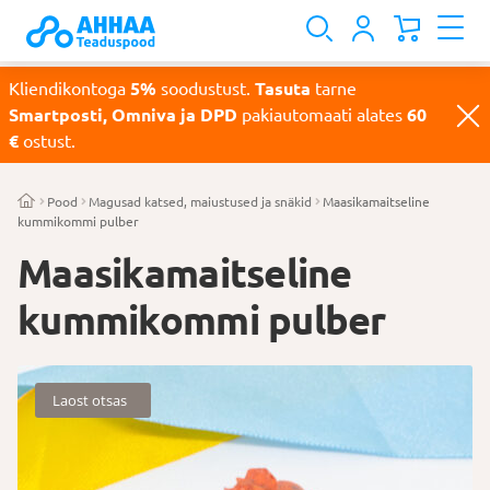
Kliendikontoga
5%
soodustust.
Tasuta
tarne
Smartposti, Omniva ja DPD
pakiautomaati alates
60
€
ostust.
Pood
Magusad katsed, maiustused ja snäkid
Maasikamaitseline
kummikommi pulber
Maasikamaitseline
kummikommi pulber
Laost otsas