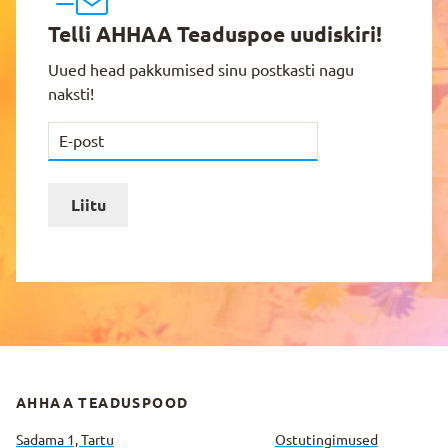
Telli AHHAA Teaduspoe uudiskiri!
Uued head pakkumised sinu postkasti nagu
naksti!
Liitu
AHHAA TEADUSPOOD
Sadama 1, Tartu
Ostutingimused