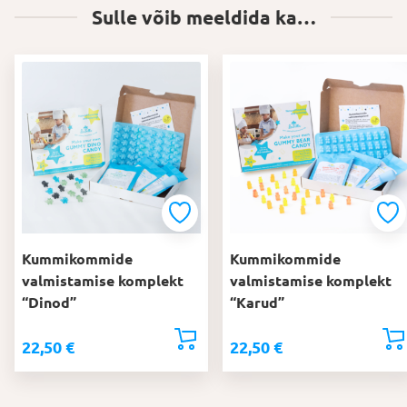
Sulle võib meeldida ka…
Kummikommide
Kummikommide
valmistamise komplekt
valmistamise komplekt
“Dinod”
“Karud”
22,50
€
22,50
€