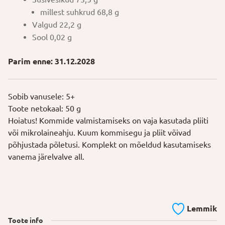
millest suhkrud 68,8 g
Valgud 22,2 g
Sool 0,02 g
Parim enne: 31.12.2028
Sobib vanusele: 5+
Toote netokaal: 50 g
Hoiatus! Kommide valmistamiseks on vaja kasutada pliiti
või mikrolaineahju. Kuum kommisegu ja pliit võivad
põhjustada põletusi. Komplekt on mõeldud kasutamiseks
vanema järelvalve all.
Lemmik
Toote info