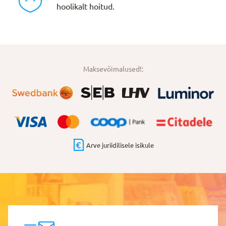
hoolikalt hoitud.
Maksevõimalused!:
Arve juriidilisele isikule