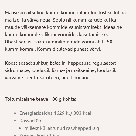
Maasikamaitseline kummikommipulber loodusliku lõhna-,
maitse- ja värvainega. Sobib nii kummikarude kui ka
muude väiksemate kommide valmistamiseks. Ideaalne
kummikommide silikoonvormides kasutamiseks.
Ühest segust saab kummikommide vormi abil ~50
kummikommi. Kommid tulevad punast värvi.
Koostisosad: suhkur, želatiin, happesuse regulaator:
sidrunhape, looduslik lõhna- ja maitseaine, looduslik
värvaine: beeta-karoteen, peedipunane.
Toitumisalane teave 100 g kohta:
Energiasisaldus 1629 kJ/ 383 kcal
Rasvad 0 g
millest küllastunud rasvhapped 0 g
Süsivesikud 73,5 g