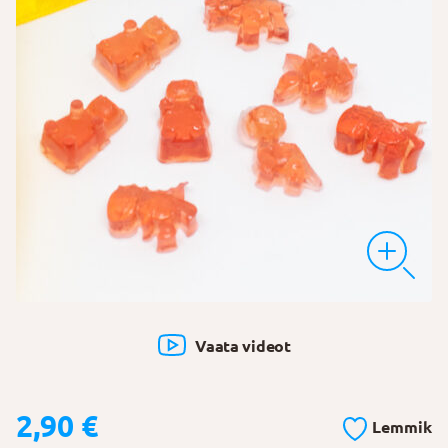
Vaata videot
2,90
€
Lemmik