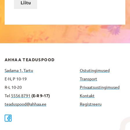
Liitu
AHHAA TEADUSPOOD
Sadama 1, Tartu
Ostutingimused
E-N, P 10-19
Transport
R-L 10-20
Privaatsus­tingimused
Tel
5556 8791
(E-R 9-17)
Kontakt
teaduspood@ahhaa.ee
Registreeru