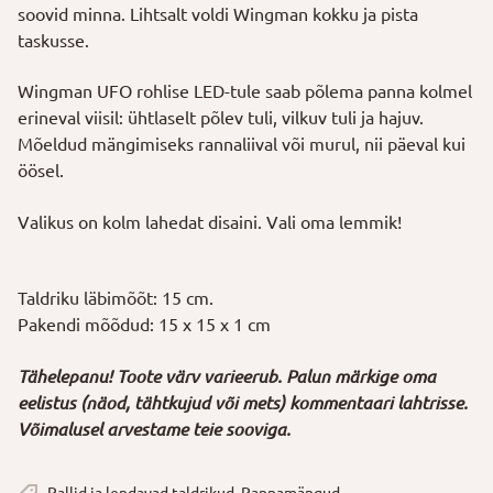
soovid minna. Lihtsalt voldi Wingman kokku ja pista
taskusse.
Wingman UFO rohlise LED-tule saab põlema panna kolmel
erineval viisil: ühtlaselt põlev tuli, vilkuv tuli ja hajuv.
Mõeldud mängimiseks rannaliival või murul, nii päeval kui
öösel.
Valikus on kolm lahedat disaini. Vali oma lemmik!
Taldriku läbimõõt: 15 cm.
Pakendi mõõdud: 15 x 15 x 1 cm
Tähelepanu! Toote värv varieerub. Palun märkige oma
eelistus (näod, tähtkujud või mets) kommentaari lahtrisse.
Võimalusel arvestame teie sooviga.