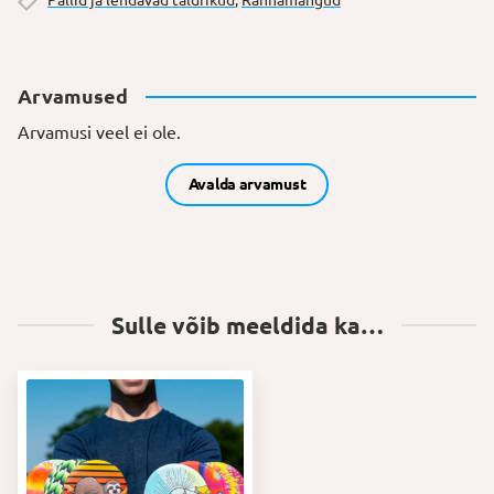
Pallid ja lendavad taldrikud
,
Rannamängud
Arvamused
Arvamusi veel ei ole.
Avalda arvamust
Sulle võib meeldida ka…