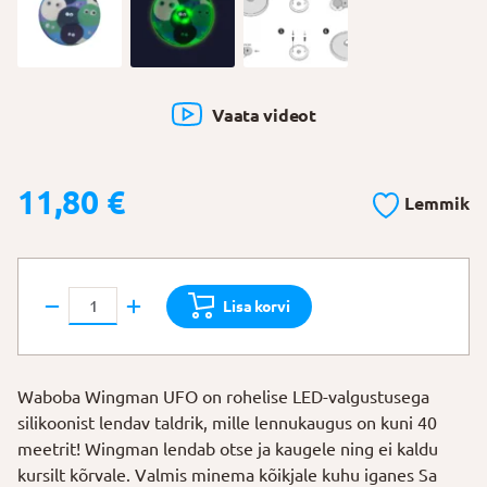
Vaata videot
11,80
€
Lemmik
Lendav
Lisa korvi
taldrik
"Wingman
UFO"
Waboba Wingman UFO on rohelise LED-valgustusega
kogus
silikoonist lendav taldrik, mille lennukaugus on kuni 40
meetrit! Wingman lendab otse ja kaugele ning ei kaldu
kursilt kõrvale. Valmis minema kõikjale kuhu iganes Sa