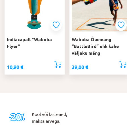
Indiacapall “Waboba
Waboba Õuemäng
Flyer”
“BattleBird” ehk kahe
väljaku mäng
10,90
€
39,00
€
Kool või lasteaed,
maksa arvega.