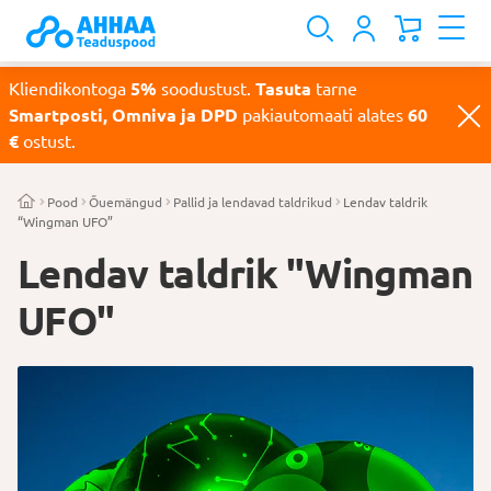
Kliendikontoga
5%
soodustust.
Tasuta
tarne
Smartposti, Omniva ja DPD
pakiautomaati alates
60
€
ostust.
Pood
Õuemängud
Pallid ja lendavad taldrikud
Lendav taldrik
“Wingman UFO”
Lendav taldrik "Wingman
UFO"