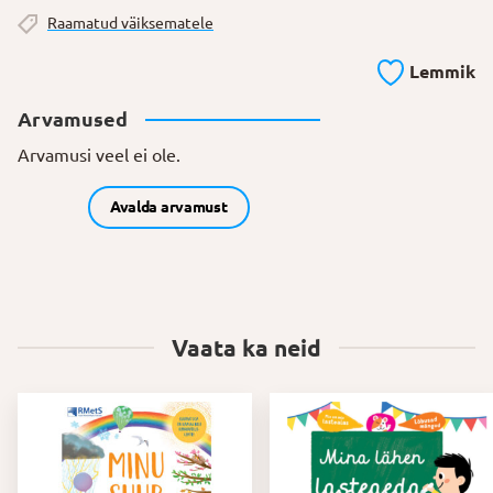
Raamatud väiksematele
Lemmik
Arvamused
Arvamusi veel ei ole.
Avalda arvamust
Vaata ka neid