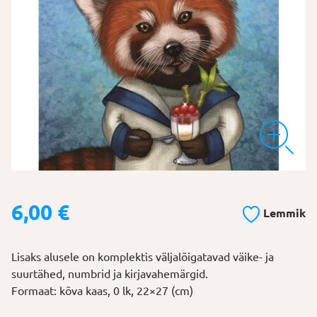
6,00
€
Lemmik
Lisaks alusele on komplektis väljalõigatavad väike- ja
suurtähed, numbrid ja kirjavahemärgid.
Formaat: kõva kaas, 0 lk, 22×27 (cm)