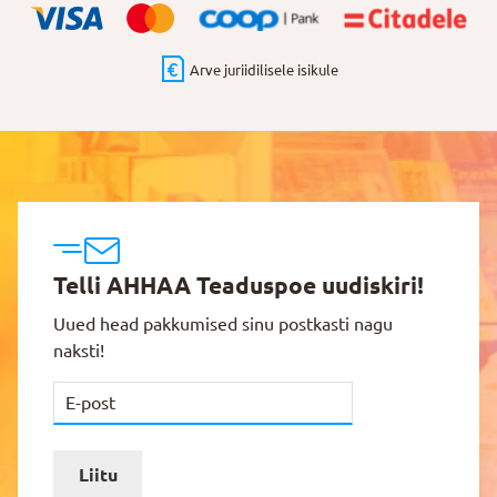
Arve juriidilisele isikule
Telli AHHAA Teaduspoe uudiskiri!
Uued head pakkumised sinu postkasti nagu
naksti!
Liitu