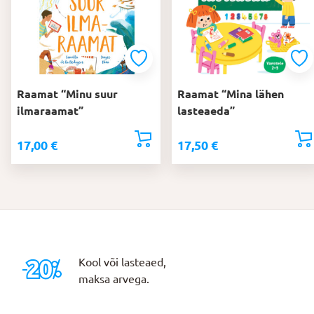
Raamat “Minu suur
Raamat “Mina lähen
ilmaraamat”
lasteaeda”
17,00
€
17,50
€
Kool või lasteaed,
maksa arvega.