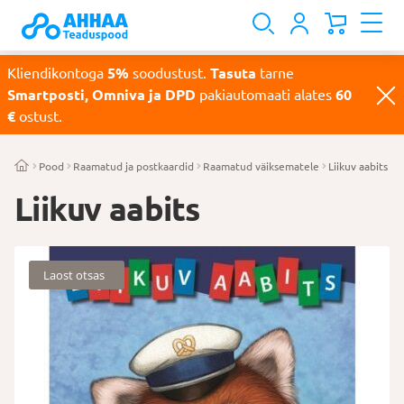
Kliendikontoga
5%
soodustust.
Tasuta
tarne
Smartposti, Omniva ja DPD
pakiautomaati alates
60
€
ostust.
Pood
Raamatud ja postkaardid
Raamatud väiksematele
Liikuv aabits
Liikuv aabits
Laost otsas