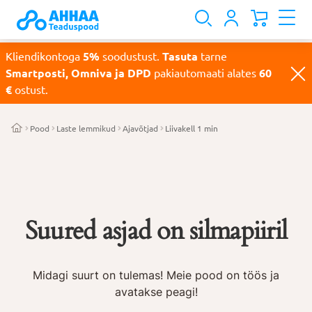
Kliendikontoga
5%
soodustust.
Tasuta
tarne
Smartposti, Omniva ja DPD
pakiautomaati alates
60
€
ostust.
Pood
Laste lemmikud
Ajavõtjad
Liivakell 1 min
Suured asjad on silmapiiril
Midagi suurt on tulemas! Meie pood on töös ja
avatakse peagi!