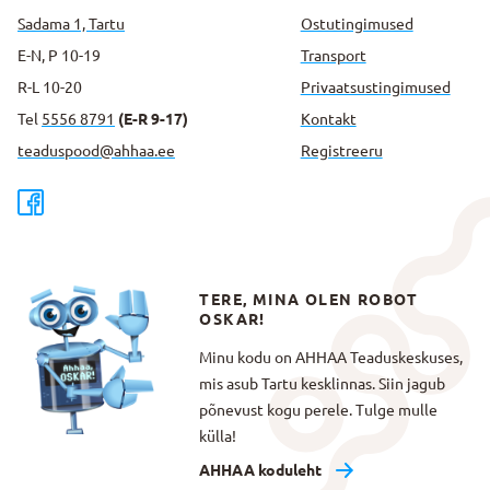
Sadama 1, Tartu
Ostutingimused
E-N, P 10-19
Transport
R-L 10-20
Privaatsus­tingimused
Tel
5556 8791
(E-R 9-17)
Kontakt
teaduspood@ahhaa.ee
Registreeru
TERE, MINA OLEN ROBOT
OSKAR!
Minu kodu on AHHAA Teaduskeskuses,
mis asub Tartu kesklinnas. Siin jagub
põnevust kogu perele. Tulge mulle
külla!
AHHAA koduleht