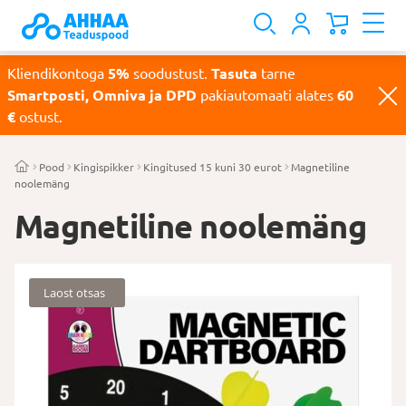
Kliendikontoga
5%
soodustust.
Tasuta
tarne
Smartposti, Omniva ja DPD
pakiautomaati alates
60
€
ostust.
Pood
Kingispikker
Kingitused 15 kuni 30 eurot
Magnetiline
noolemäng
Magnetiline noolemäng
Laost otsas