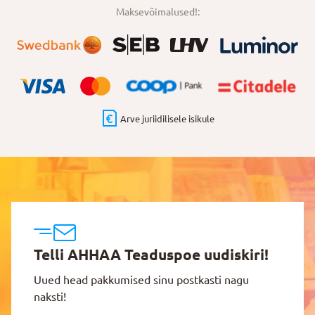
Maksevõimalused!:
Arve juriidilisele isikule
Telli AHHAA Teaduspoe uudiskiri!
Uued head pakkumised sinu postkasti nagu
naksti!