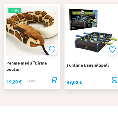
-20%
Pehme madu “Birma
Funtime Lauajalgpall
püüton”
19,20
€
24,00
€
Algne
Praegune
37,00
€
hind
hind
oli:
on:
24,00 €.
19,20 €.