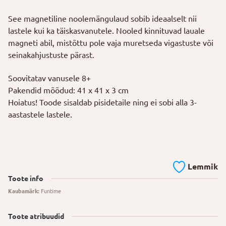
See magnetiline noolemängulaud sobib ideaalselt nii
lastele kui ka täiskasvanutele. Nooled kinnituvad lauale
magneti abil, mistõttu pole vaja muretseda vigastuste või
seinakahjustuste pärast.
Soovitatav vanusele 8+
Pakendid mõõdud: 41 x 41 x 3 cm
Hoiatus! Toode sisaldab pisidetaile ning ei sobi alla 3-
aastastele lastele.
Lemmik
Toote info
Kaubamärk:
Funtime
Toote atribuudid