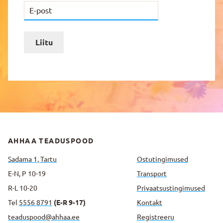
Liitu
AHHAA TEADUSPOOD
Sadama 1, Tartu
Ostutingimused
E-N, P 10-19
Transport
R-L 10-20
Privaatsus­tingimused
Tel
5556 8791
(E-R 9-17)
Kontakt
teaduspood@ahhaa.ee
Registreeru