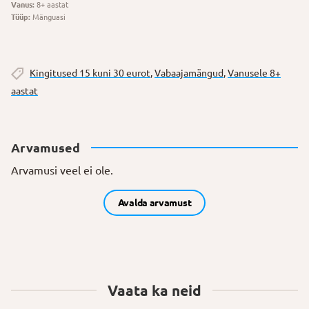
Vanus:
8+ aastat
Tüüp:
Mänguasi
Kingitused 15 kuni 30 eurot
,
Vabaajamängud
,
Vanusele 8+
aastat
Arvamused
Arvamusi veel ei ole.
Avalda arvamust
Vaata ka neid