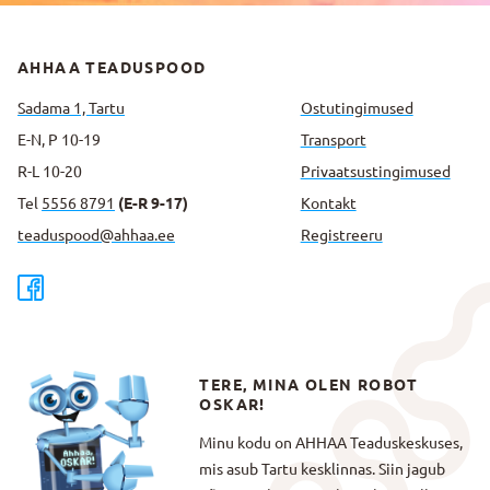
AHHAA TEADUSPOOD
Sadama 1, Tartu
Ostutingimused
E-N, P 10-19
Transport
R-L 10-20
Privaatsus­tingimused
Tel
5556 8791
(E-R 9-17)
Kontakt
teaduspood@ahhaa.ee
Registreeru
TERE, MINA OLEN ROBOT
OSKAR!
Minu kodu on AHHAA Teaduskeskuses,
mis asub Tartu kesklinnas. Siin jagub