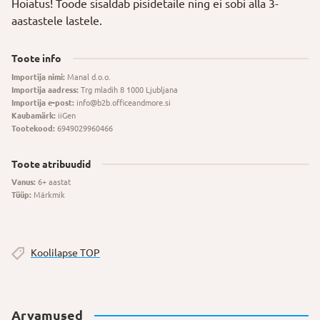
Hoiatus! Toode sisaldab pisidetaile ning ei sobi alla 3-
aastastele lastele.
Toote info
Importija nimi:
Manal d.o.o.
Importija aadress:
Trg mladih 8 1000 Ljubljana
Importija e-post:
info@b2b.officeandmore.si
Kaubamärk:
iiGen
Tootekood:
6949029960466
Toote atribuudid
Vanus:
6+ aastat
Tüüp:
Märkmik
Koolilapse TOP
Arvamused