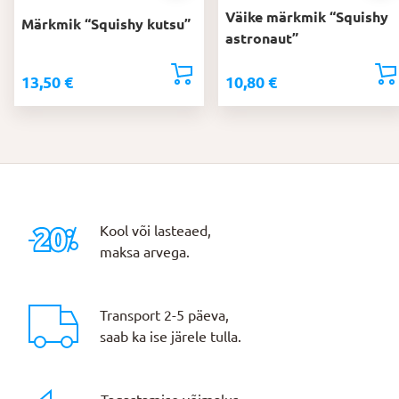
Väike märkmik “Squishy
Märkmik “Squishy kutsu”
astronaut”
13,50
€
10,80
€
Kool või lasteaed,
maksa arvega.
Transport 2-5 päeva,
saab ka ise järele tulla.