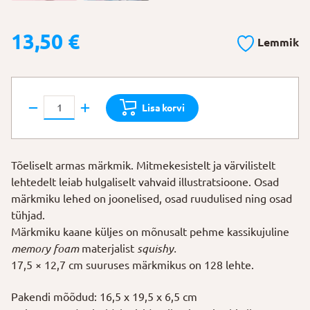
13,50
€
Lemmik
Märkmik
Lisa korvi
"Squishy
kass"
kogus
Tõeliselt armas märkmik. Mitmekesistelt ja värvilistelt
lehtedelt leiab hulgaliselt vahvaid illustratsioone. Osad
märkmiku lehed on joonelised, osad ruudulised ning osad
tühjad.
Märkmiku kaane küljes on mõnusalt pehme kassikujuline
memory foam
materjalist
squishy.
17,5 × 12,7 cm suuruses märkmikus on 128 lehte.
Pakendi mõõdud: 16,5 x 19,5 x 6,5 cm