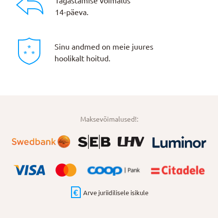
Tagastamise võimalus
14-päeva.
Sinu andmed on meie juures
hoolikalt hoitud.
Maksevõimalused!:
Arve juriidilisele isikule