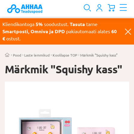
Kliendikontoga
5%
soodustust.
Tasuta
tarne
Smartposti, Omniva ja DPD
pakiautomaati alates
60
€
ostust.
Pood
Laste lemmikud
Koolilapse TOP
Märkmik “Squishy kass”
Märkmik "Squishy kass"