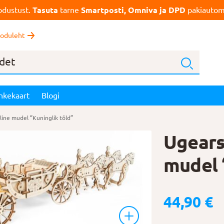
dustust.
Tasuta
tarne
Smartposti, Omniva ja DPD
pakiautoma
oduleht
nkekaart
Blogi
ine mudel “Kuninglik tõld”
Ugears
mudel 
44,90
€