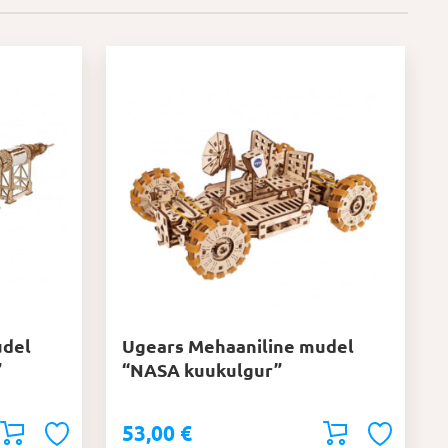
udel
Ugears Mehaaniline mudel
”
“NASA kuukulgur”
53,00
€