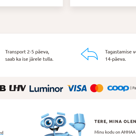
Transport 2-5 päeva,
Tagastamise v
saab ka ise järele tulla.
14-päeva.
TERE, MINA OLE
Minu kodu on AHHAA Te
ed