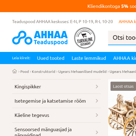
Kliendikontoga
5%
soo
Teaduspood AHHAA keskuses: E-N, P 10-19, R-L 10-20
AHHAA k
Products
search
Uued tooted
Laste lemmikud
AHHAA ki
Leia kiirelt:
Pood
Konstruktorid
Ugears Mehaanilised mudelid
Ugears Mehaanil
Laost otsas
Kingispikker
Isetegemise ja katsetamise rõõm
Käeline tegevus
Sensoorsed mänguasjad ja
näpuvidinad