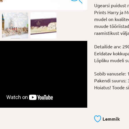
Ugearsi puidust 
Prints Harry ja 
mudel on kvalitee
muude tööriistade
raamistikust välj
Detailide arv: 29
Eeldatav kokkupa
Lõpliku mudeli s
Sobib vanusele: 
Pakendi suurus: 
Hoiatus! Toode sis
Lemmik