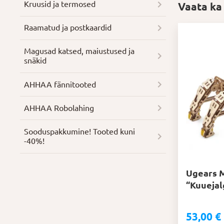
Kruusid ja termosed
Vaata ka
Raamatud ja postkaardid
Magusad katsed, maiustused ja
snäkid
AHHAA fännitooted
AHHAA Robolahing
Soodus­pakkumine! Tooted kuni
-40%!
Ugears 
“Kuuejal
53,00
€