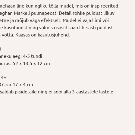
mehaaniline kuningliku tõlla mudel, mis on inspireeritud
Meghan Markeli pulmapeost. Detailirohke puidust liikuv
tne ja mõjub väga efektselt. Mudel ei vaja liimi või
 kasutamist ning valmis osasid saab lihtsasti puidust
a võtta. Kaasas on kasutusjuhend.
0
neku aeg: 4-5 tundi
uurus: 52 x 13.5 x 12 cm
14+
37.5 x 17 x 4 cm
aldab pisidetaile ning ei sobi alla 3-aastastele lastele.