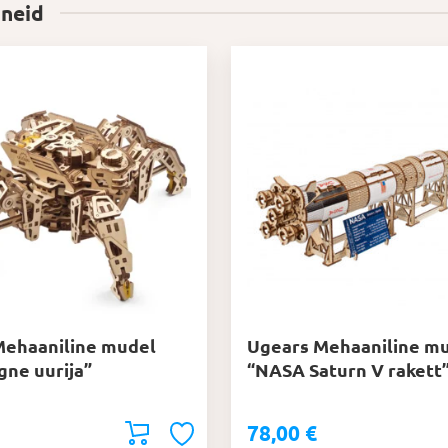
 neid
Mehaaniline mudel
Ugears Mehaaniline m
gne uurija”
“NASA Saturn V rakett
78,00
€