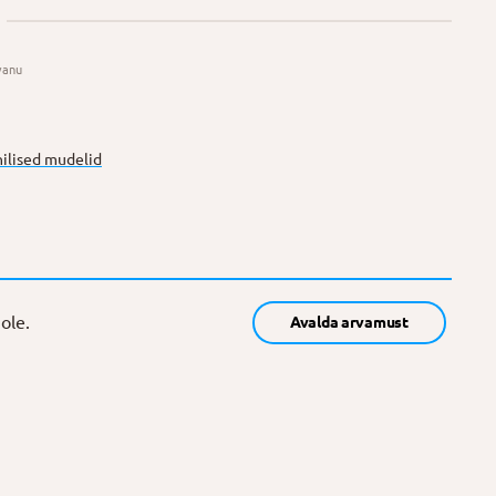
vanu
ilised mudelid
ole.
Avalda arvamust