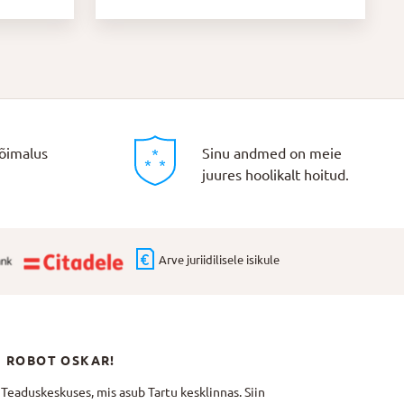
õimalus
Sinu andmed on meie
juures hoolikalt hoitud.
Arve juriidilisele isikule
N ROBOT OSKAR!
aduskeskuses, mis asub Tartu kesklinnas. Siin