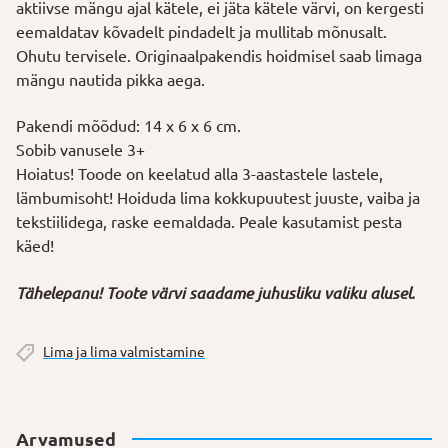
aktiivse mängu ajal kätele, ei jäta kätele värvi, on kergesti
eemaldatav kõvadelt pindadelt ja mullitab mõnusalt.
Ohutu tervisele. Originaalpakendis hoidmisel saab limaga
mängu nautida pikka aega.
Pakendi mõõdud: 14 x 6 x 6 cm.
Sobib vanusele 3+
Hoiatus! Toode on keelatud alla 3-aastastele lastele,
lämbumisoht! Hoiduda lima kokkupuutest juuste, vaiba ja
tekstiilidega, raske eemaldada. Peale kasutamist pesta
käed!
Tähelepanu! Toote värvi saadame juhusliku valiku alusel.
Lima ja lima valmistamine
Arvamused