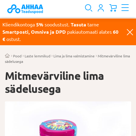
Kliendikontoga
5%
soodustust.
Tasuta
tarne
Smartposti, Omniva ja DPD
pakiautomaati alates
60
€
ostust.
Pood
Laste lemmikud
Lima ja lima valmistamine
Mitmevärviline lima
sädelusega
Mitmevärviline lima
sädelusega