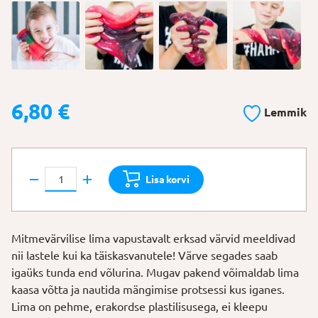
6,80
€
Lemmik
Mitmevärviline
Lisa korvi
lima
sädelusega
kogus
Mitmevärvilise lima vapustavalt erksad värvid meeldivad
nii lastele kui ka täiskasvanutele! Värve segades saab
igaüks tunda end võlurina. Mugav pakend võimaldab lima
kaasa võtta ja nautida mängimise protsessi kus iganes.
Lima on pehme, erakordse plastilisusega, ei kleepu