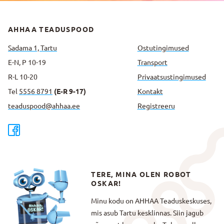
AHHAA TEADUSPOOD
Sadama 1, Tartu
Ostutingimused
E-N, P 10-19
Transport
R-L 10-20
Privaatsus­tingimused
Tel
5556 8791
(E-R 9-17)
Kontakt
teaduspood@ahhaa.ee
Registreeru
TERE, MINA OLEN ROBOT
OSKAR!
Minu kodu on AHHAA Teaduskeskuses,
mis asub Tartu kesklinnas. Siin jagub