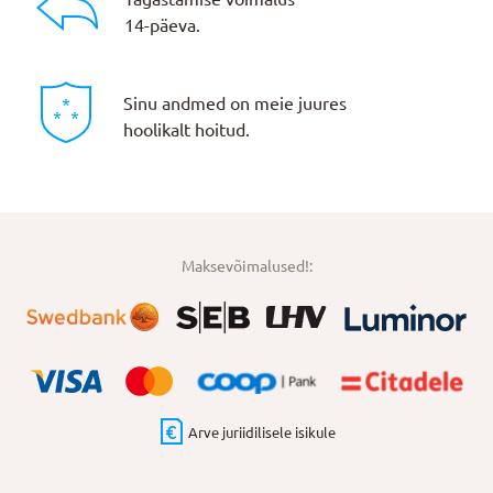
14-päeva.
Sinu andmed on meie juures
hoolikalt hoitud.
Maksevõimalused!:
Arve juriidilisele isikule