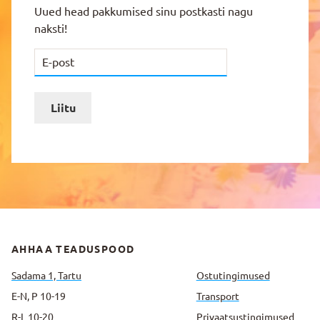
Uued head pakkumised sinu postkasti nagu
naksti!
Liitu
AHHAA TEADUSPOOD
Sadama 1, Tartu
Ostutingimused
E-N, P 10-19
Transport
R-L 10-20
Privaatsus­tingimused