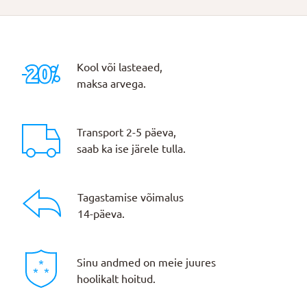
7,50 €.
5,25 €.
Kool või lasteaed,
maksa arvega.
Transport 2-5 päeva,
saab ka ise järele tulla.
Tagastamise võimalus
14-päeva.
Sinu andmed on meie juures
hoolikalt hoitud.