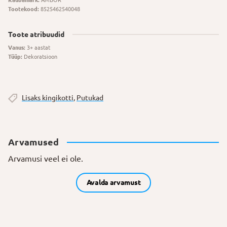
Kaubamärk:
AMBOR
Tootekood:
8525462540048
Toote atribuudid
Vanus:
3+ aastat
Tüüp:
Dekoratsioon
Lisaks kingikotti
,
Putukad
Arvamused
Arvamusi veel ei ole.
Avalda arvamust