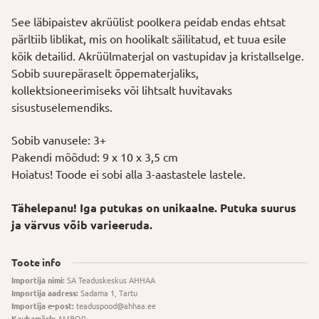
See läbipaistev akrüülist poolkera peidab endas ehtsat
pärltiib liblikat, mis on hoolikalt säilitatud, et tuua esile
kõik detailid. Akrüülmaterjal on vastupidav ja kristallselge.
Sobib suurepäraselt õppematerjaliks,
kollektsioneerimiseks või lihtsalt huvitavaks
sisustuselemendiks.
Sobib vanusele: 3+
Pakendi mõõdud: 9 x 10 x 3,5 cm
Hoiatus! Toode ei sobi alla 3-aastastele lastele.
Tähelepanu! Iga putukas on unikaalne. Putuka suurus
ja värvus võib varieeruda.
Toote info
Importija nimi:
SA Teaduskeskus AHHAA
Importija aadress:
Sadama 1, Tartu
Importija e-post:
teaduspood@ahhaa.ee