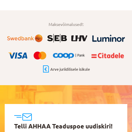
Maksevõimalused!:
Arve juriidilisele isikule
Telli AHHAA Teaduspoe uudiskiri!