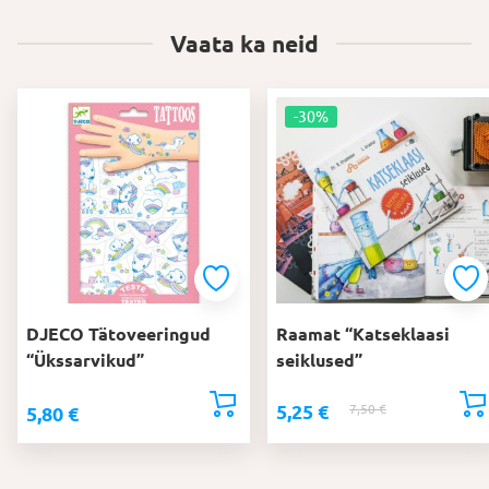
Vaata ka neid
-30%
DJECO Tätoveeringud
Raamat “Katseklaasi
“Ükssarvikud”
seiklused”
5,25
€
7,50
€
Algne
Praegune
5,80
€
hind
hind
oli:
on: