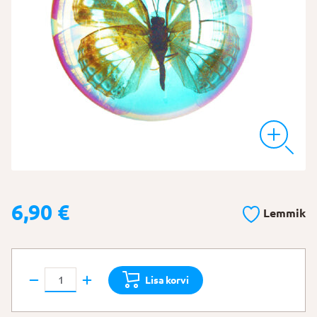
6,90
€
Lemmik
Pärltiib
Lisa korvi
liblikas
kogus