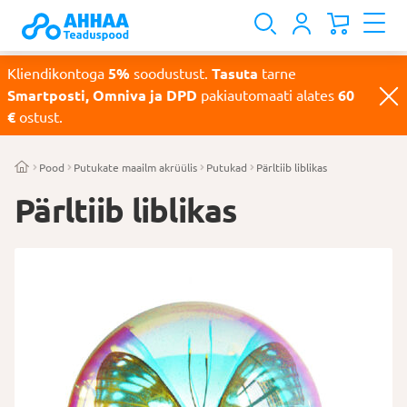
Kliendikontoga
5%
soodustust.
Tasuta
tarne
Smartposti, Omniva ja DPD
pakiautomaati alates
60
€
ostust.
Pood
Putukate maailm akrüülis
Putukad
Pärltiib liblikas
Pärltiib liblikas