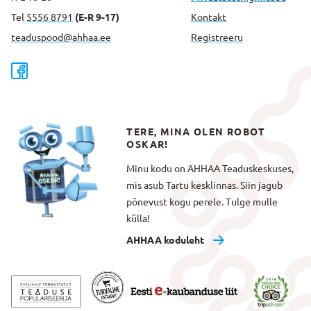
Tel
5556 8791
(E-R 9-17)
Kontakt
teaduspood@ahhaa.ee
Registreeru
TERE, MINA OLEN ROBOT
OSKAR!
Minu kodu on AHHAA Teaduskeskuses,
mis asub Tartu kesklinnas. Siin jagub
põnevust kogu perele. Tulge mulle
külla!
AHHAA koduleht