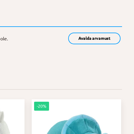
ole.
Avalda arvamust
-20%