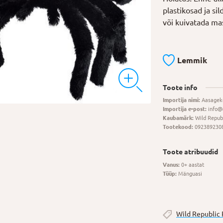
plastikosad ja si
või kuivatada ma
Lemmik
Toote info
Importija nimi:
Aasagek
Importija e-post:
info@
Kaubamärk:
Wild Repub
Tootekood:
092389230
Toote atribuudid
Vanus:
0+ aastat
Tüüp:
Mänguasi
Wild Republic