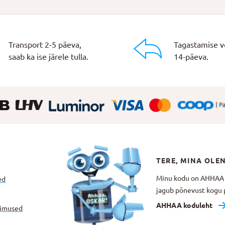
Transport 2-5 päeva,
Tagastamise v
saab ka ise järele tulla.
14-päeva.
TERE, MINA OLE
Minu kodu on AHHAA Te
ed
jagub põnevust kogu p
AHHAA koduleht
gimused