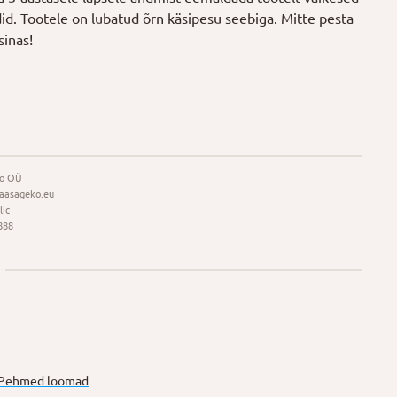
ldid. Tootele on lubatud õrn käsipesu seebiga. Mitte pesta
sinas!
o OÜ
aasageko.eu
lic
888
 Pehmed loomad