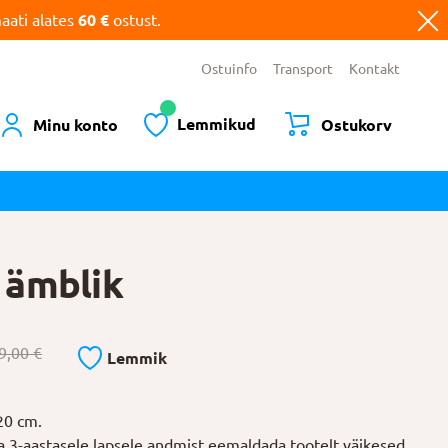
ati alates
60 €
ostust.
Ostuinfo
Transport
Kontakt
Lemmikud
Minu konto
Ostukorv
 ämblik
9,00
€
Lemmik
20 cm.
la 3-aastasele lapsele andmist eemaldada tootelt väikesed