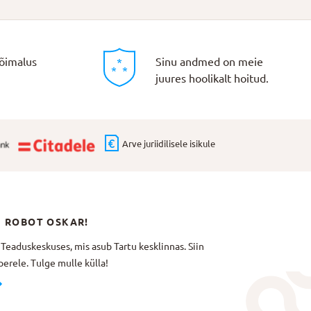
õimalus
Sinu andmed on meie
juures hoolikalt hoitud.
Arve juriidilisele isikule
N ROBOT OSKAR!
aduskeskuses, mis asub Tartu kesklinnas. Siin
erele. Tulge mulle külla!