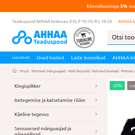
Kliendikontoga
5%
soo
Teaduspood AHHAA keskuses: E-N, P 10-19, R-L 10-20
AHHAA k
Products
search
Uued tooted
Laste lemmikud
AHHAA ki
Leia kiirelt:
Pood
Pehmed mänguasjad
Wild Republic Pehmed loomad
Pehme ä
La
Kingispikker
-20%
Isetegemise ja katsetamise rõõm
Käeline tegevus
Sensoorsed mänguasjad ja
näpuvidinad