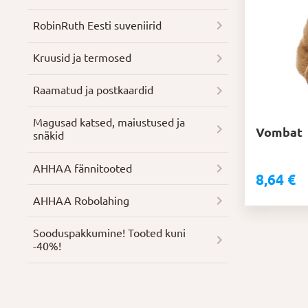
RobinRuth Eesti suveniirid
Kruusid ja termosed
Raamatud ja postkaardid
Magusad katsed, maiustused ja
Vombat
snäkid
AHHAA fännitooted
8,64
€
AHHAA Robolahing
Soodus­pakkumine! Tooted kuni
-40%!