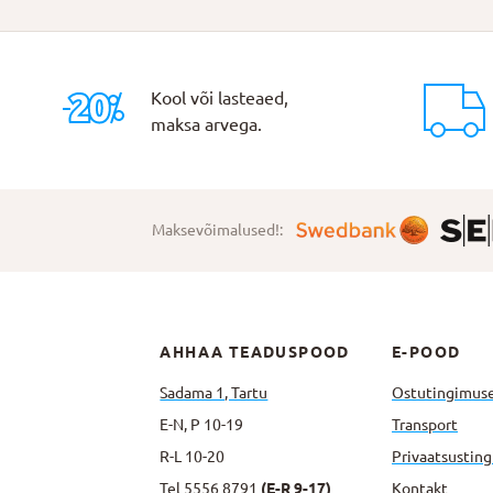
Kool või lasteaed,
maksa arvega.
Maksevõimalused!:
AHHAA TEADUSPOOD
E-POOD
Sadama 1, Tartu
Ostutingimus
E-N, P 10-19
Transport
R-L 10-20
Privaatsus­tin
Tel
5556 8791
(E-R 9-17)
Kontakt