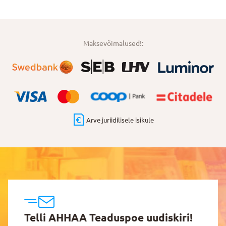
Maksevõimalused!:
Arve juriidilisele isikule
Telli AHHAA Teaduspoe uudiskiri!