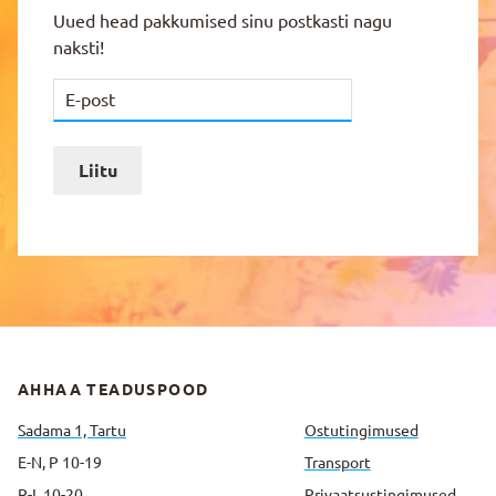
Uued head pakkumised sinu postkasti nagu
naksti!
Liitu
AHHAA TEADUSPOOD
Sadama 1, Tartu
Ostutingimused
E-N, P 10-19
Transport
R-L 10-20
Privaatsus­tingimused