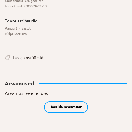
Kaubamärk:
Den goda fen
Tootekood:
7300009652518
Toote atribuudid
Vanus:
2–4 aastat
Tüüp:
Kostüüm
Laste kostüümid
Arvamused
Arvamusi veel ei ole.
Avalda arvamust