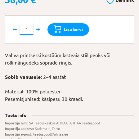
Lemmik
Printsessi
Lisa korvi
kostüüm
98–
104
Vahva printsessi kostüüm lasteaia stiilipeoks või
cm
rollimängudeks sõprade ringis.
kogus
Sobib vanusele:
2–4 aastat
Materjal: 100% polüester
Pesemisjuhised: käsipesu 30 kraadi.
Toote info
Importija nimi:
SA Teaduskeskus AHHAA, AHHAA Teaduspood
Importija aadress:
Sadama 1, Tartu
Importija e-post:
teaduspood@ahhaa.ee