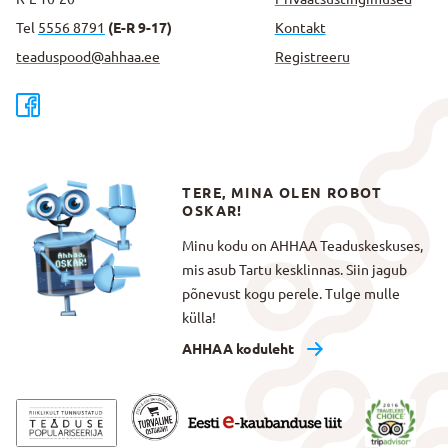
Tel
5556 8791
(E-R 9-17)
Kontakt
teaduspood@ahhaa.ee
Registreeru
TERE, MINA OLEN ROBOT
OSKAR!
Minu kodu on AHHAA Teaduskeskuses,
mis asub Tartu kesklinnas. Siin jagub
põnevust kogu perele. Tulge mulle
külla!
AHHAA koduleht