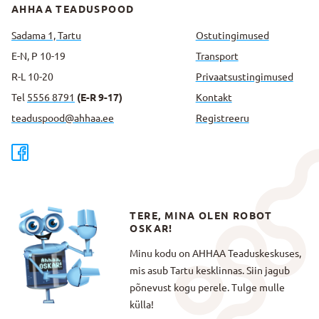
AHHAA TEADUSPOOD
Sadama 1, Tartu
Ostutingimused
E-N, P 10-19
Transport
R-L 10-20
Privaatsus­tingimused
Tel
5556 8791
(E-R 9-17)
Kontakt
teaduspood@ahhaa.ee
Registreeru
TERE, MINA OLEN ROBOT
OSKAR!
Minu kodu on AHHAA Teaduskeskuses,
mis asub Tartu kesklinnas. Siin jagub
põnevust kogu perele. Tulge mulle
külla!