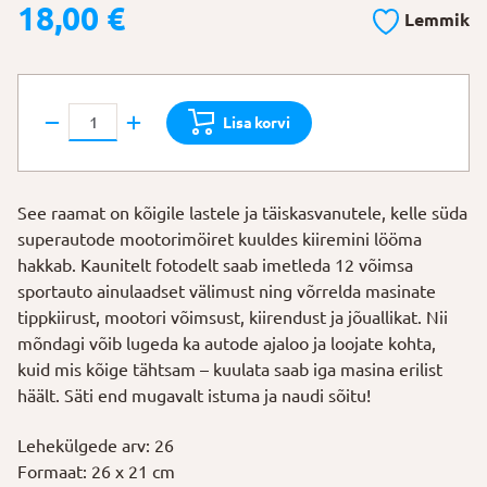
18,00
€
Lemmik
Raamat
Lisa korvi
"Häälekad
superautod"
kogus
See raamat on kõigile lastele ja täiskasvanutele, kelle süda
superautode mootorimöiret kuuldes kiiremini lööma
hakkab. Kaunitelt fotodelt saab imetleda 12 võimsa
sportauto ainulaadset välimust ning võrrelda masinate
tippkiirust, mootori võimsust, kiirendust ja jõuallikat. Nii
mõndagi võib lugeda ka autode ajaloo ja loojate kohta,
kuid mis kõige tähtsam – kuulata saab iga masina erilist
häält. Säti end mugavalt istuma ja naudi sõitu!
Lehekülgede arv: 26
Formaat: 26 x 21 cm