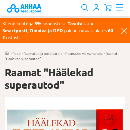
Kliendikontoga
5%
soodustust.
Tasuta
tarne
Smartposti, Omniva ja DPD
pakiautomaati alates
60
€
ostust.
Pood
Raamatud ja postkaardid
Raamatud väiksematele
Raamat
“Häälekad superautod”
Raamat "Häälekad
superautod"