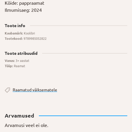
Köide: pappraamat
Ilmumisaeg: 2024
Toote info
Kaubamärk:
Koolibri
Tootekood:
9789985052822
Toote atribuudid
Vanus:
3+ aastat
Tüüp:
Raamat
Raamatud väiksematele
Arvamused
Arvamusi veel ei ole.