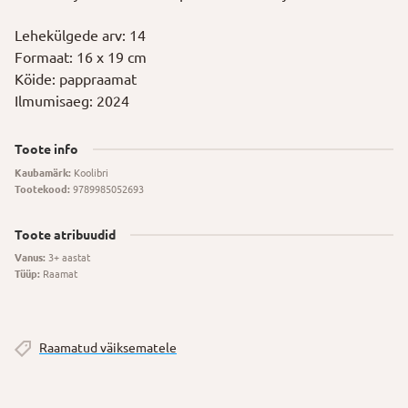
Lehekülgede arv: 14
Formaat: 16 x 19 cm
Köide: pappraamat
Ilmumisaeg: 2024
Toote info
Kaubamärk:
Koolibri
Tootekood:
9789985052693
Toote atribuudid
Vanus:
3+ aastat
Tüüp:
Raamat
Raamatud väiksematele