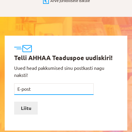
Arve juriidilisele isikule
Telli AHHAA Teaduspoe uudiskiri!
Uued head pakkumised sinu postkasti nagu
naksti!
Liitu