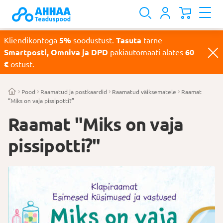
Kliendikontoga
5%
soodustust.
Tasuta
tarne
Smartposti, Omniva ja DPD
pakiautomaati alates
60
€
ostust.
Pood
Raamatud ja postkaardid
Raamatud väiksematele
Raamat
“Miks on vaja pissipotti?”
Raamat "Miks on vaja
pissipotti?"