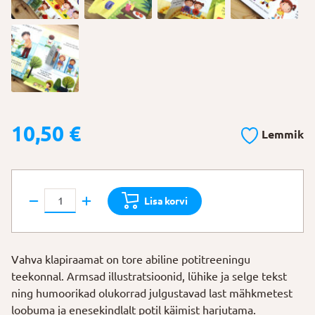
10,50
€
Lemmik
Raamat
Lisa korvi
"Miks
on
vaja
Vahva klapiraamat on tore abiline potitreeningu
pissipotti?"
teekonnal. Armsad illustratsioonid, lühike ja selge tekst
kogus
ning humoorikad olukorrad julgustavad last mähkmetest
loobuma ja enesekindlalt potil käimist harjutama.