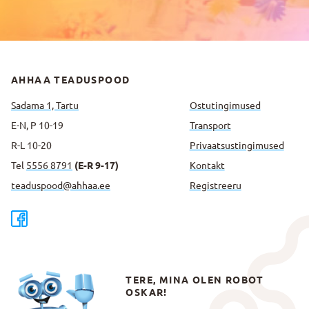
AHHAA TEADUSPOOD
Sadama 1, Tartu
Ostutingimused
E-N, P 10-19
Transport
R-L 10-20
Privaatsus­tingimused
Tel
5556 8791
(E-R 9-17)
Kontakt
teaduspood@ahhaa.ee
Registreeru
TERE, MINA OLEN ROBOT
OSKAR!