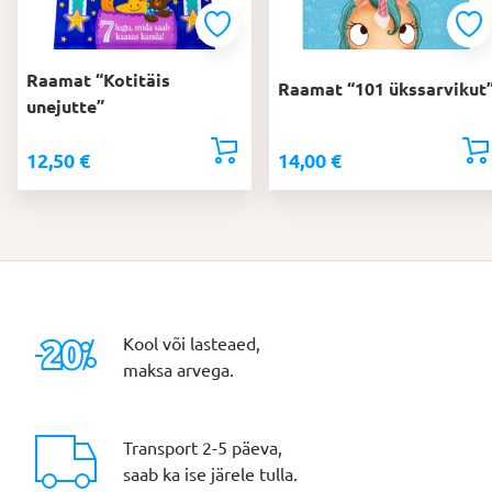
Raamat “Kotitäis
Raamat “101 ükssarvikut
unejutte”
12,50
€
14,00
€
Kool või lasteaed,
maksa arvega.
Transport 2-5 päeva,
saab ka ise järele tulla.