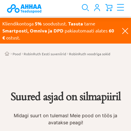
Kliendikontoga
5%
soodustust.
Tasuta
tarne
Smartposti, Omniva ja DPD
pakiautomaati alates
60
€
ostust.
Pood
RobinRuth Eesti suveniirid
RobinRuth voodriga sokid
Suured asjad on silmapiiril
Midagi suurt on tulemas! Meie pood on töös ja
avatakse peagi!