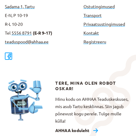
Sadama 1, Tartu
Ostutingimused
E-N, P 10-19
Transport
R-L 10-20
Privaatsus­tingimused
Tel
5556 8791
(E-R 9-17)
Kontakt
teaduspood@ahhaa.ee
Registreeru
TERE, MINA OLEN ROBOT
OSKAR!
Minu kodu on AHHAA Teaduskeskuses,
mis asub Tartu kesklinnas. Siin jagub
põnevust kogu perele. Tulge mulle
külla!
AHHAA koduleht