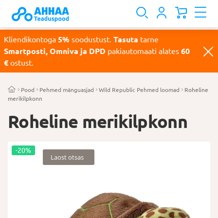
Kliendikontoga
5%
soodustust.
Tasuta
tarne
Smartposti, Omniva ja DPD
pakiautomaati alates
60
€
ostust.
Pood
Pehmed mänguasjad
Wild Republic Pehmed loomad
Roheline
merikilpkonn
Roheline merikilpkonn
-20%
Laost otsas