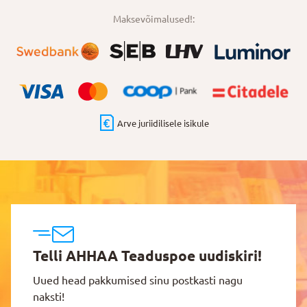
Maksevõimalused!:
Arve juriidilisele isikule
Telli AHHAA Teaduspoe uudiskiri!
Uued head pakkumised sinu postkasti nagu
naksti!