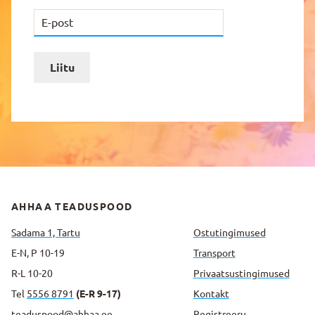
Liitu
AHHAA TEADUSPOOD
Sadama 1, Tartu
Ostutingimused
E-N, P 10-19
Transport
R-L 10-20
Privaatsus­tingimused
Tel
5556 8791
(E-R 9-17)
Kontakt
teaduspood@ahhaa.ee
Registreeru