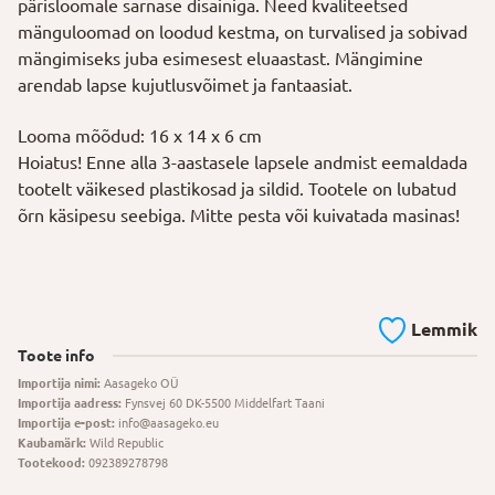
pärisloomale sarnase disainiga. Need kvaliteetsed
mänguloomad on loodud kestma, on turvalised ja sobivad
mängimiseks juba esimesest eluaastast. Mängimine
arendab lapse kujutlusvõimet ja fantaasiat.
Looma mõõdud: 16 x 14 x 6 cm
Hoiatus! Enne alla 3-aastasele lapsele andmist eemaldada
tootelt väikesed plastikosad ja sildid. Tootele on lubatud
õrn käsipesu seebiga. Mitte pesta või kuivatada masinas!
Lemmik
Toote info
Importija nimi:
Aasageko OÜ
Importija aadress:
Fynsvej 60 DK-5500 Middelfart Taani
Importija e-post:
info@aasageko.eu
Kaubamärk:
Wild Republic
Tootekood:
092389278798