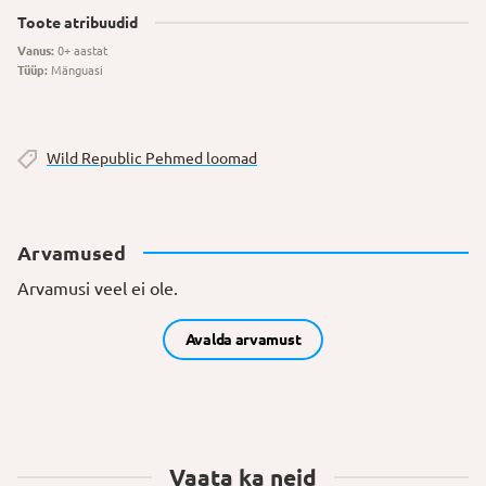
Toote atribuudid
Vanus:
0+ aastat
Tüüp:
Mänguasi
Wild Republic Pehmed loomad
Arvamused
Arvamusi veel ei ole.
Avalda arvamust
Vaata ka neid