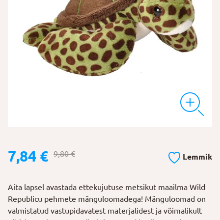
Algne
Praegune
7,84
€
9,80
€
Lemmik
hind
hind
oli:
on:
Aita lapsel avastada ettekujutuse metsikut maailma Wild
9,80 €.
7,84 €.
Republicu pehmete mänguloomadega! Mänguloomad on
valmistatud vastupidavatest materjalidest ja võimalikult