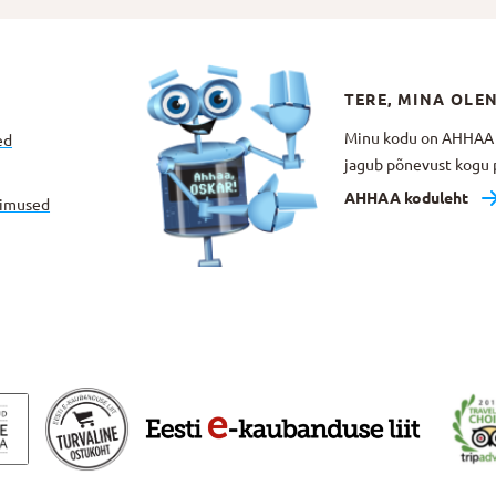
TERE, MINA OLE
Minu kodu on AHHAA Te
ed
jagub põnevust kogu p
AHHAA koduleht
gimused