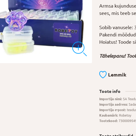
Armsa kujundusega
sees, mis teeb s
Sobib vanusele: 
Pakendi mõõdud: 
Hoiatus! Toode sis
Tähelepanu! Toot
Lemmik
Toote info
Importija nimi:
SA Tead
Importija aadress:
Sada
Importija e-post:
teadu
Kaubamärk:
Robetoy
Tootekood:
730000954