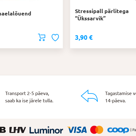
Stressipall pärlitega
naelalõuend
“Ükssarvik”
3,90
€
Transport 2-5 päeva,
Tagastamise v
saab ka ise järele tulla.
14-päeva.