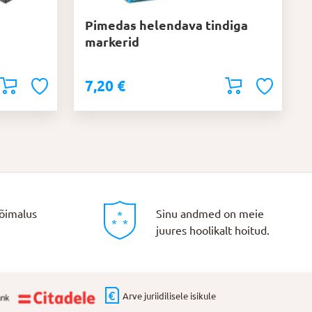
Pimedas helendava tindiga
markerid
7,20
€
õimalus
Sinu andmed on meie
juures hoolikalt hoitud.
Arve juriidilisele isikule