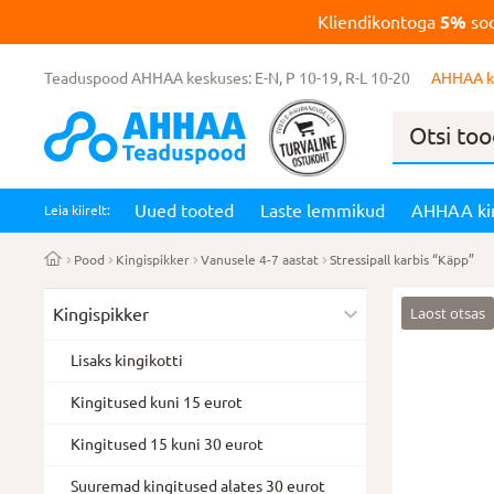
Kliendikontoga
5%
soo
Teaduspood AHHAA keskuses: E-N, P 10-19, R-L 10-20
AHHAA k
Products
search
Uued tooted
Laste lemmikud
AHHAA ki
Leia kiirelt:
Pood
Kingispikker
Vanusele 4-7 aastat
Stressipall karbis “Käpp”
Laost otsas
Kingispikker
Lisaks kingikotti
Kingitused kuni 15 eurot
Kingitused 15 kuni 30 eurot
Suuremad kingitused alates 30 eurot