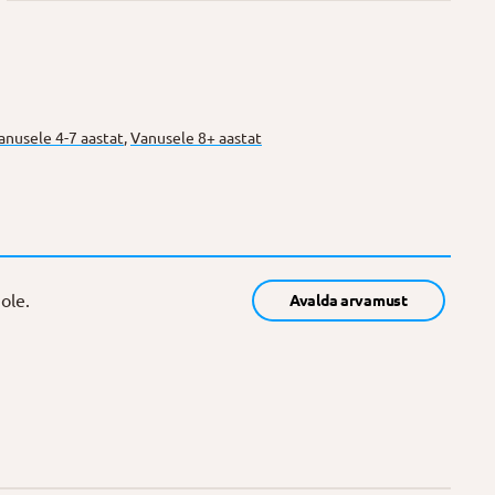
anusele 4-7 aastat
,
Vanusele 8+ aastat
ole.
Avalda arvamust