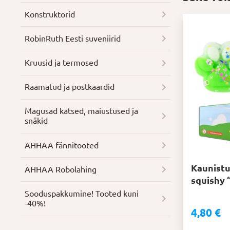
Konstruktorid
RobinRuth Eesti suveniirid
Kruusid ja termosed
Raamatud ja postkaardid
Magusad katsed, maiustused ja
snäkid
AHHAA fännitooted
Kaunistu
AHHAA Robolahing
squishy 
Soodus­pakkumine! Tooted kuni
-40%!
4,80
€