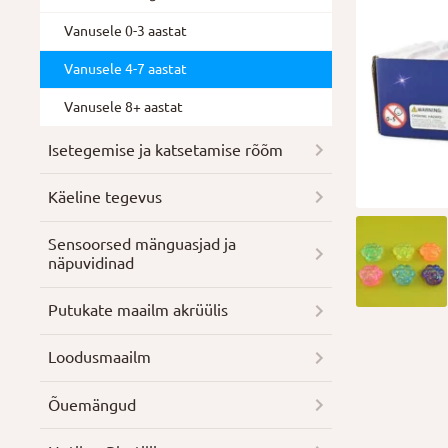
Vanusele 0-3 aastat
Vanusele 4-7 aastat
Vanusele 8+ aastat
Isetegemise ja katsetamise rõõm
Käeline tegevus
Sensoorsed mänguasjad ja
näpuvidinad
Putukate maailm akrüülis
Loodusmaailm
Õuemängud