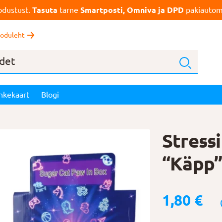
dustust.
Tasuta
tarne
Smartposti, Omniva ja DPD
pakiautoma
oduleht
nkekaart
Blogi
Stressi
“Käpp
1,80
€