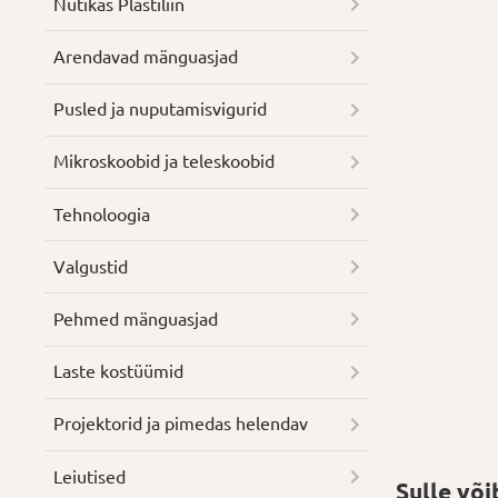
Nutikas Plastiliin
Arendavad mänguasjad
Pusled ja nuputamisvigurid
Mikroskoobid ja teleskoobid
Tehnoloogia
Valgustid
Pehmed mänguasjad
Laste kostüümid
Projektorid ja pimedas helendav
Leiutised
Sulle võ