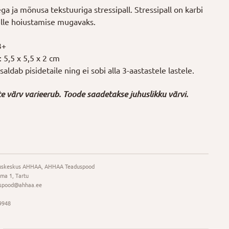
 ja mõnusa tekstuuriga stressipall. Stressipall on karbi
elle hoiustamise mugavaks.
3+
5,5 x 5,5 x 2 cm
aldab pisidetaile ning ei sobi alla 3-aastastele lastele.
e värv varieerub. Toode saadetakse juhuslikku värvi.
uskeskus AHHAA, AHHAA Teaduspood
ma 1, Tartu
spood@ahhaa.ee
9948