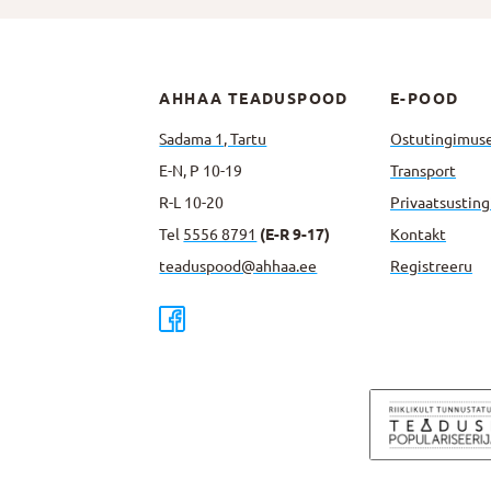
AHHAA TEADUSPOOD
E-POOD
Sadama 1, Tartu
Ostutingimus
E-N, P 10-19
Transport
R-L 10-20
Privaatsus­tin
Tel
5556 8791
(E-R 9-17)
Kontakt
teaduspood@ahhaa.ee
Registreeru