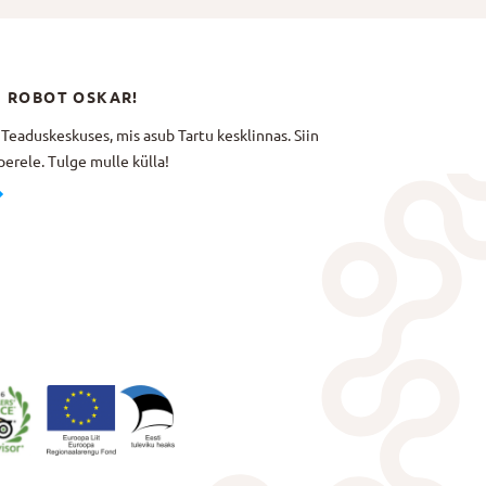
N ROBOT OSKAR!
aduskeskuses, mis asub Tartu kesklinnas. Siin
erele. Tulge mulle külla!