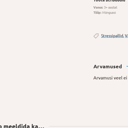
Toote atribuudid
Vanus:
3+ aastat
Tüüp:
Mänguasi
Stressipallid
,
V
Arvamused
Arvamusi veel ei 
ib meeldida ka…