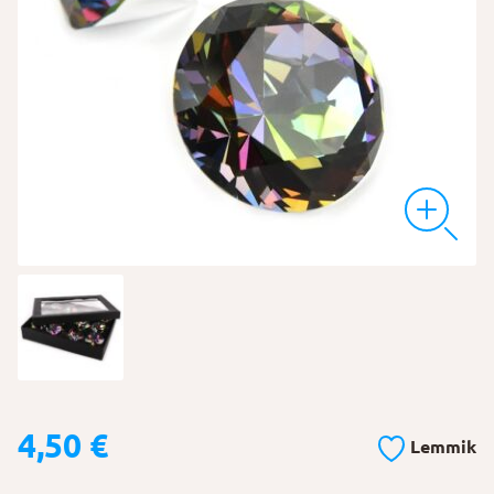
4,50
€
Lemmik