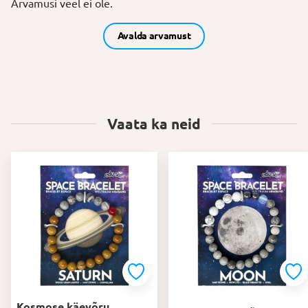
Arvamusi veel ei ole.
Avalda arvamust
Vaata ka neid
Kosmose käevõru