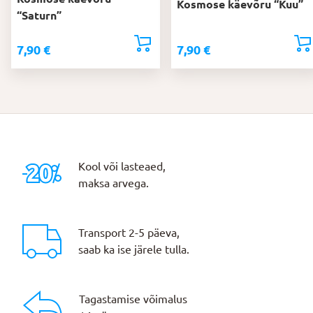
Kosmose käevõru “Kuu”
“Saturn”
7,90
€
7,90
€
Kool või lasteaed,
maksa arvega.
Transport 2-5 päeva,
saab ka ise järele tulla.
Tagastamise võimalus