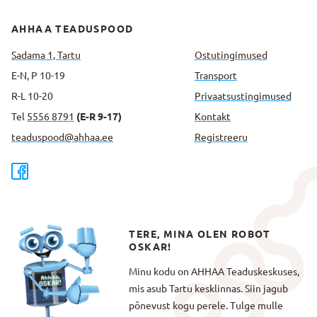
AHHAA TEADUSPOOD
Sadama 1, Tartu
Ostutingimused
E-N, P 10-19
Transport
R-L 10-20
Privaatsus­tingimused
Tel
5556 8791
(E-R 9-17)
Kontakt
teaduspood@ahhaa.ee
Registreeru
TERE, MINA OLEN ROBOT
OSKAR!
Minu kodu on AHHAA Teaduskeskuses,
mis asub Tartu kesklinnas. Siin jagub
põnevust kogu perele. Tulge mulle