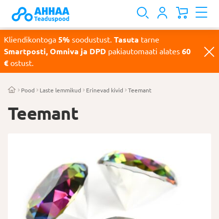
Kliendikontoga
5%
soodustust.
Tasuta
tarne
Smartposti, Omniva ja DPD
pakiautomaati alates
60
€
ostust.
Pood
Laste lemmikud
Erinevad kivid
Teemant
Teemant