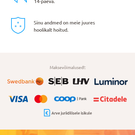
14-päeva.
Sinu andmed on meie juures
hoolikalt hoitud.
Maksevõimalused!:
Arve juriidilisele isikule