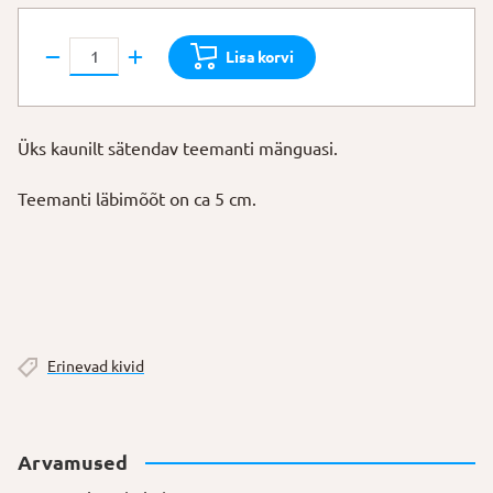
Teemant
Lisa korvi
kogus
Üks kaunilt sätendav teemanti mänguasi.
Teemanti läbimõõt on ca 5 cm.
Erinevad kivid
Arvamused