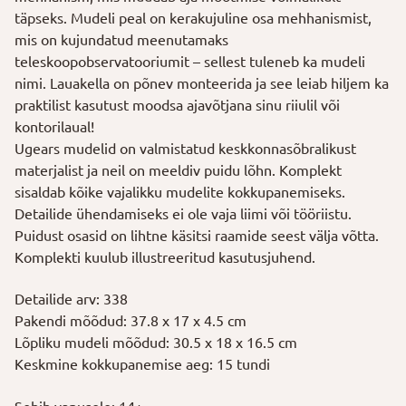
täpseks. Mudeli peal on kerakujuline osa mehhanismist,
mis on kujundatud meenutamaks
teleskoopobservatooriumit – sellest tuleneb ka mudeli
nimi. Lauakella on põnev monteerida ja see leiab hiljem ka
praktilist kasutust moodsa ajavõtjana sinu riiulil või
kontorilaual!
Ugears mudelid on valmistatud keskkonnasõbralikust
materjalist ja neil on meeldiv puidu lõhn. Komplekt
sisaldab kõike vajalikku mudelite kokkupanemiseks.
Detailide ühendamiseks ei ole vaja liimi või tööriistu.
Puidust osasid on lihtne käsitsi raamide seest välja võtta.
Komplekti kuulub illustreeritud kasutusjuhend.
Detailide arv: 338
Pakendi mõõdud: 37.8 x 17 x 4.5 cm
Lõpliku mudeli mõõdud: 30.5 x 18 x 16.5 cm
Keskmine kokkupanemise aeg: 15 tundi