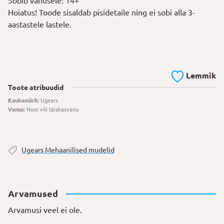
Sobib vanusele: 14+
Hoiatus! Toode sisaldab pisidetaile ning ei sobi alla 3-
aastastele lastele.
Lemmik
Toote atribuudid
Kaubamärk:
Ugears
Vanus:
Noor või täiskasvanu
Ugears Mehaanilised mudelid
Arvamused
Arvamusi veel ei ole.