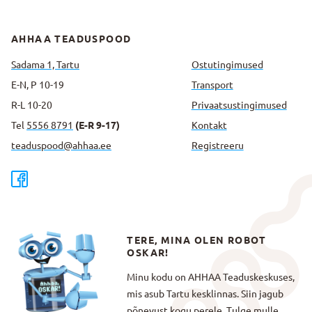
AHHAA TEADUSPOOD
Sadama 1, Tartu
Ostutingimused
E-N, P 10-19
Transport
R-L 10-20
Privaatsus­tingimused
Tel
5556 8791
(E-R 9-17)
Kontakt
teaduspood@ahhaa.ee
Registreeru
TERE, MINA OLEN ROBOT
OSKAR!
Minu kodu on AHHAA Teaduskeskuses,
mis asub Tartu kesklinnas. Siin jagub
põnevust kogu perele. Tulge mulle