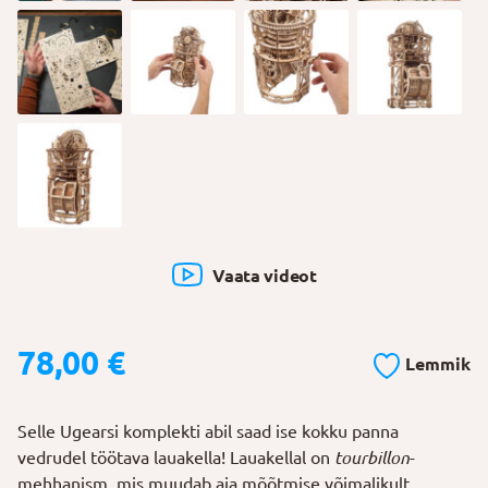
Vaata videot
78,00
€
Lemmik
Selle Ugearsi komplekti abil saad ise kokku panna
vedrudel töötava lauakella! Lauakellal on
tourbillon
-
mehhanism, mis muudab aja mõõtmise võimalikult