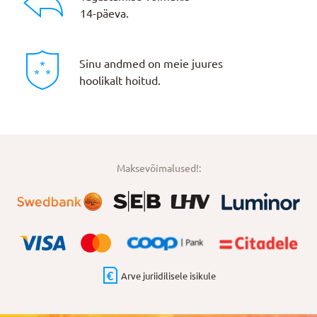
14-päeva.
Sinu andmed on meie juures
hoolikalt hoitud.
Maksevõimalused!:
Arve juriidilisele isikule