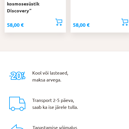
kosmosesüstik
Discovery”
58,00
€
58,00
€
Kool või lasteaed,
maksa arvega.
Transport 2-5 päeva,
saab ka ise järele tulla.
Tagastamise võimalus