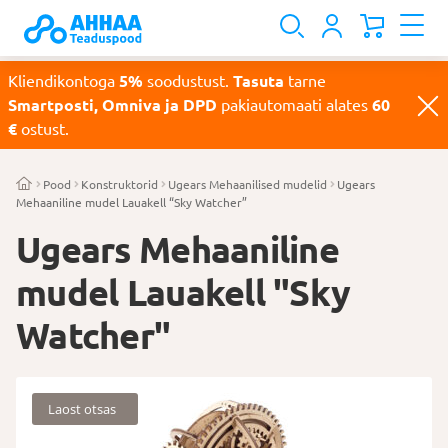
Kliendikontoga
5%
soodustust.
Tasuta
tarne
Smartposti, Omniva ja DPD
pakiautomaati alates
60
€
ostust.
Pood
Konstruktorid
Ugears Mehaanilised mudelid
Ugears
Mehaaniline mudel Lauakell “Sky Watcher”
Ugears Mehaaniline
mudel Lauakell "Sky
Watcher"
Laost otsas