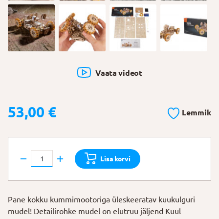
Vaata videot
53,00
€
Lemmik
Ugears
Lisa korvi
Mehaaniline
mudel
"NASA
Pane kokku kummimootoriga üleskeeratav kuukulguri
kuukulgur"
mudel! Detailirohke mudel on elutruu jäljend Kuul
kogus