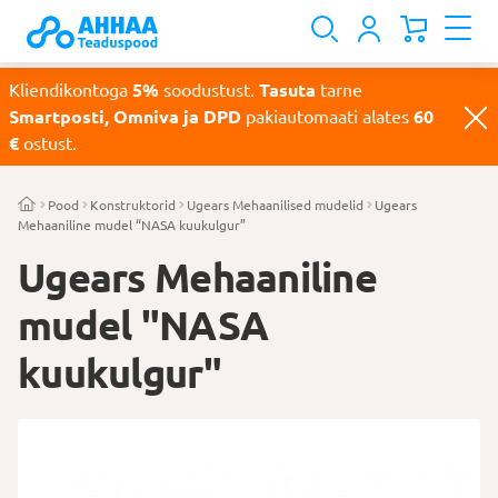
Kliendikontoga
5%
soodustust.
Tasuta
tarne
Smartposti, Omniva ja DPD
pakiautomaati alates
60
€
ostust.
Pood
Konstruktorid
Ugears Mehaanilised mudelid
Ugears
Mehaaniline mudel “NASA kuukulgur”
Ugears Mehaaniline
mudel "NASA
kuukulgur"