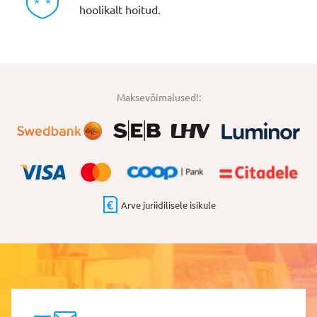
hoolikalt hoitud.
Maksevõimalused!:
Arve juriidilisele isikule