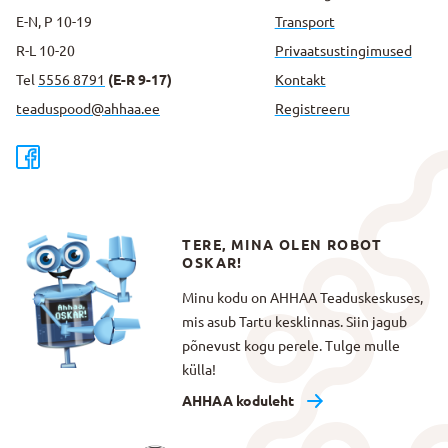
E-N, P 10-19
Transport
R-L 10-20
Privaatsus­tingimused
Tel
5556 8791
(E-R 9-17)
Kontakt
teaduspood@ahhaa.ee
Registreeru
TERE, MINA OLEN ROBOT
OSKAR!
Minu kodu on AHHAA Teaduskeskuses,
mis asub Tartu kesklinnas. Siin jagub
põnevust kogu perele. Tulge mulle
külla!
AHHAA koduleht