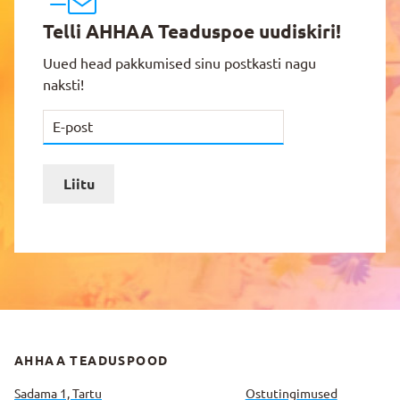
Telli AHHAA Teaduspoe uudiskiri!
Uued head pakkumised sinu postkasti nagu
naksti!
Liitu
AHHAA TEADUSPOOD
Sadama 1, Tartu
Ostutingimused