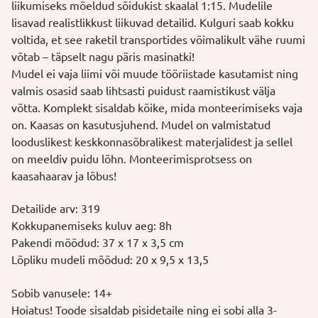
liikumiseks mõeldud sõidukist skaalal 1:15. Mudelile
lisavad realistlikkust liikuvad detailid. Kulguri saab kokku
voltida, et see raketil transportides võimalikult vähe ruumi
võtab – täpselt nagu päris masinatki!
Mudel ei vaja liimi või muude tööriistade kasutamist ning
valmis osasid saab lihtsasti puidust raamistikust välja
võtta. Komplekt sisaldab kõike, mida monteerimiseks vaja
on. Kaasas on kasutusjuhend. Mudel on valmistatud
looduslikest keskkonnasõbralikest materjalidest ja sellel
on meeldiv puidu lõhn. Monteerimisprotsess on
kaasahaarav ja lõbus!
Detailide arv: 319
Kokkupanemiseks kuluv aeg: 8h
Pakendi mõõdud: 37 x 17 x 3,5 cm
Lõpliku mudeli mõõdud: 20 x 9,5 x 13,5
Sobib vanusele: 14+
Hoiatus! Toode sisaldab pisidetaile ning ei sobi alla 3-