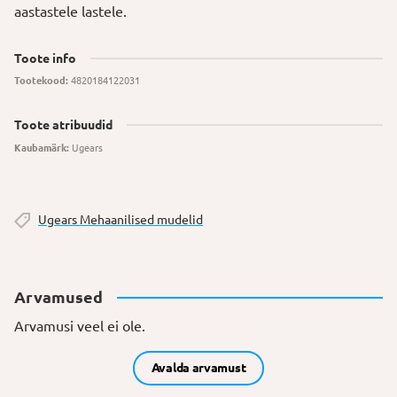
aastastele lastele.
Toote info
Tootekood:
4820184122031
Toote atribuudid
Kaubamärk:
Ugears
Ugears Mehaanilised mudelid
Arvamused
Arvamusi veel ei ole.
Avalda arvamust