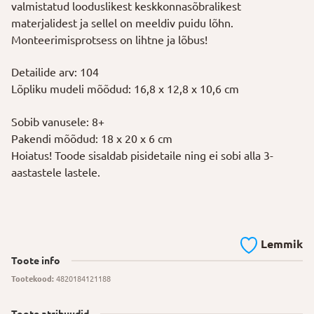
valmistatud looduslikest keskkonnasõbralikest
materjalidest ja sellel on meeldiv puidu lõhn.
Monteerimisprotsess on lihtne ja lõbus!
Detailide arv: 104
Lõpliku mudeli mõõdud: 16,8 x 12,8 x 10,6 cm
Sobib vanusele: 8+
Pakendi mõõdud: 18 x 20 x 6 cm
Hoiatus! Toode sisaldab pisidetaile ning ei sobi alla 3-
aastastele lastele.
Lemmik
Toote info
Tootekood:
4820184121188