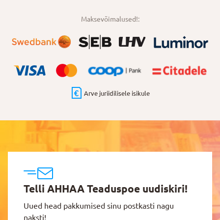
Maksevõimalused!:
Arve juriidilisele isikule
Telli AHHAA Teaduspoe uudiskiri!
Uued head pakkumised sinu postkasti nagu
naksti!