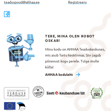
teaduspood@ahhaa.ee
Registreeru
TERE, MINA OLEN ROBOT
OSKAR!
Minu kodu on AHHAA Teaduskeskuses,
mis asub Tartu kesklinnas. Siin jagub
põnevust kogu perele. Tulge mulle
külla!
AHHAA koduleht