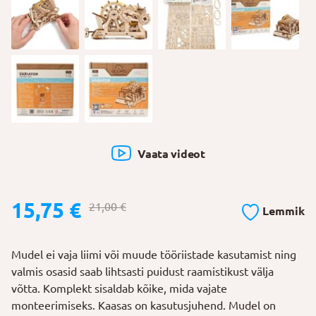
Vaata videot
Algne
Praegune
15,75
€
21,00
€
Lemmik
hind
hind
oli:
on:
Mudel ei vaja liimi või muude tööriistade kasutamist ning
21,00 €.
15,75 €.
valmis osasid saab lihtsasti puidust raamistikust välja
võtta. Komplekt sisaldab kõike, mida vajate
monteerimiseks. Kaasas on kasutusjuhend. Mudel on