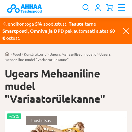
Kliendikontoga
5%
soodustust.
Tasuta
tarne
Smartposti, Omniva ja DPD
pakiautomaati alates
60
€
ostust.
Pood
Konstruktorid
Ugears Mehaanilised mudelid
Ugears
Mehaaniline mudel “Variaatorülekanne”
Ugears Mehaaniline
mudel
"Variaatorülekanne"
-25%
Laost otsas