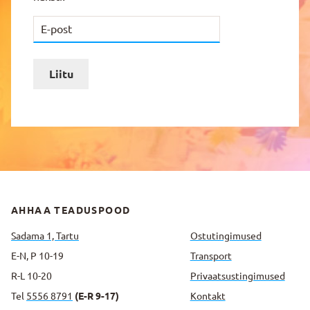
Liitu
AHHAA TEADUSPOOD
Sadama 1, Tartu
Ostutingimused
E-N, P 10-19
Transport
R-L 10-20
Privaatsus­tingimused
Tel
5556 8791
(E-R 9-17)
Kontakt