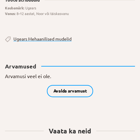
Toote atribuudid
Kaubamärk:
Ugears
Vanus:
8–12 aastat, Noor või täiskasvanu
Ugears Mehaanilised mudelid
Arvamused
Arvamusi veel ei ole.
Avalda arvamust
Vaata ka neid