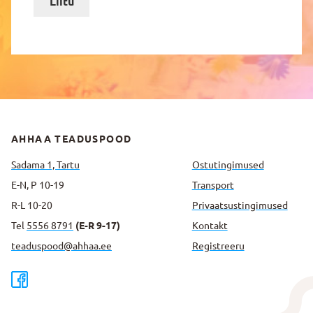
Liitu
AHHAA TEADUSPOOD
Sadama 1, Tartu
Ostutingimused
E-N, P 10-19
Transport
R-L 10-20
Privaatsus­tingimused
Tel
5556 8791
(E-R 9-17)
Kontakt
teaduspood@ahhaa.ee
Registreeru