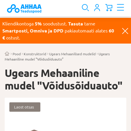
Kliendikontoga
5%
soodustust.
Tasuta
tarne
Smartposti, Omniva ja DPD
pakiautomaati alates
60
€
ostust.
Pood
Konstruktorid
Ugears Mehaanilised mudelid
Ugears
Mehaaniline mudel “Võidusõiduauto”
Ugears Mehaaniline
mudel "Võidusõiduauto"
Laost otsas