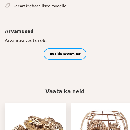
Ugears Mehaanilised mudelid
Arvamused
Arvamusi veel ei ole.
Avalda arvamust
Vaata ka neid