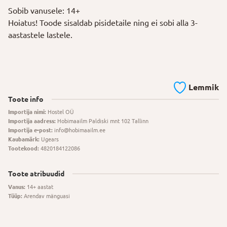
Sobib vanusele: 14+
Hoiatus! Toode sisaldab pisidetaile ning ei sobi alla 3-
aastastele lastele.
Lemmik
Toote info
Importija nimi:
Hostel OÜ
Importija aadress:
Hobimaailm Paldiski mnt 102 Tallinn
Importija e-post:
info@hobimaailm.ee
Kaubamärk:
Ugears
Tootekood:
4820184122086
Toote atribuudid
Vanus:
14+ aastat
Tüüp:
Arendav mänguasi