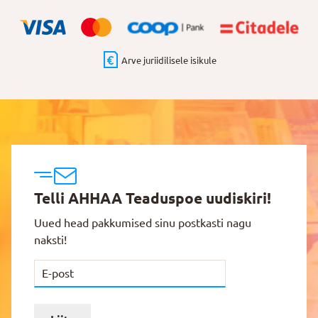
Arve juriidilisele isikule
Telli AHHAA Teaduspoe uudiskiri!
Uued head pakkumised sinu postkasti nagu
naksti!