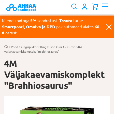
Kliendikontoga
5%
soodustust.
Tasuta
tarne
Smartposti, Omniva ja DPD
pakiautomaati alates
60
€
ostust.
Pood
Kingispikker
Kingitused kuni 15 eurot
4M
Väljakaevamiskomplekt “Brahhiosaurus”
4M
Väljakaevamiskomplekt
"Brahhiosaurus"