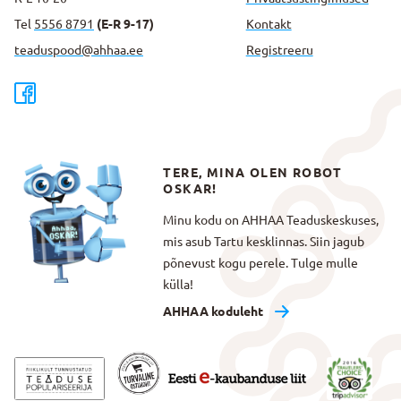
Tel
5556 8791
(E-R 9-17)
Kontakt
teaduspood@ahhaa.ee
Registreeru
TERE, MINA OLEN ROBOT
OSKAR!
Minu kodu on AHHAA Teaduskeskuses,
mis asub Tartu kesklinnas. Siin jagub
põnevust kogu perele. Tulge mulle
külla!
AHHAA koduleht