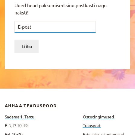
Uued head pakkumised sinu postkasti nagu
naksti!
Liitu
AHHAA TEADUSPOOD
Sadama 1, Tartu
Ostutingimused
E-N, P 10-19
Transport
R-L 10-20
Privaatsus­tingimused