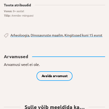
Toote atribuudid
Vanus:
8+ aastat
Tüüp:
Arendav mänguasi
Arheoloogia
,
Dinosauruste maailm
,
Kingitused kuni 15 eurot
Arvamused
Arvamusi veel ei ole.
Avalda arvamust
Sulle võib meeldida ka…