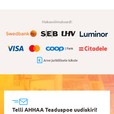
Maksevõimalused!:
Arve juriidilisele isikule
Telli AHHAA Teaduspoe uudiskiri!