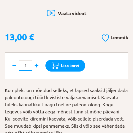
Vaata videot
13,00
€
Lemmik
4M
Lisa korvi
Väljakaevamiskomplekt
"Brahhiosaurus"
kogus
Komplekt on mõeldud selleks, et lapsed saaksid jäljendada
paleontoloogi tööd kivististe väljakaevamisel. Kaevata
tuleks kannatlikult nagu tõeline paleontoloog. Kogu
tegevus võib võtta aega mõnest tunnist mõne päevani.
Kui soovite kiiremini kaevata, võib sellele piserdada vett.
See muudab kipsi pehmemaks. Siiski võib see vähendada
ette nähtud kaevamise lõbu.