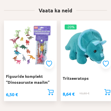
Vaata ka neid
-20%
Figuuride komplekt
Tritseeratops
“Dinosauruste maailm”
8,64
€
10,80
€
Algne
Praegune
6,50
€
hind
hind
oli:
on: