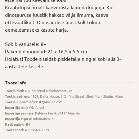
Kraabi kipsi õrnalt kaeveriista lameda küljega. Kui
dinosauruse luustik hakkab välja ilmuma, kaeva
ettevaatlikult. Dinosauruse luustikult tolmu
eemaldamiseks kasuta harja.
Sobib vanusele: 8+
Pakendid mõõdud: 21 x 16,5 x 5,5 cm
Hoiatus! Toode sisaldab pisidetaile ning ei sobi alla 3-
aastastele lastele.
Toote info
Tootja nimi:
4M Industrial Development Ltd
Tootja aadress:
1305, Delta House, 3 On Yiu Street, Shek Mun, Shatin, Hiina
Tootja e-post:
infodesk@4m-ind.com
Importija nimi:
OÜ Anvol
Importija aadress:
Kaldase tee 4, 74117 Maardu
Importija e-post:
info@anvol.eu
Kaubamärk:
4M
Tootekood:
4893156032379