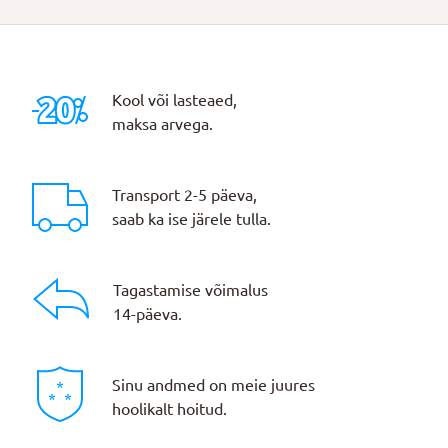
10,80 €.
8,64 €.
Kool või lasteaed,
maksa arvega.
Transport 2-5 päeva,
saab ka ise järele tulla.
Tagastamise võimalus
14-päeva.
Sinu andmed on meie juures
hoolikalt hoitud.