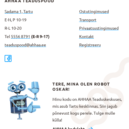
AHHAA TEADUSPOOD
Sadama 1, Tartu
Ostutingimused
E-N, P 10-19
Transport
R-L 10-20
Privaatsus­tingimused
Tel
5556 8791
(E-R 9-17)
Kontakt
teaduspood@ahhaa.ee
Registreeru
TERE, MINA OLEN ROBOT
OSKAR!
Minu kodu on AHHAA Teaduskeskuses,
mis asub Tartu kesklinnas. Siin jagub
põnevust kogu perele. Tulge mulle
külla!
AHHAA koduleht