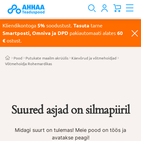
Kliendikontoga
5%
soodustust.
Tasuta
tarne
Smartposti, Omniva ja DPD
pakiautomaati alates
60
€
ostust.
Pood
Putukate maailm akrüülis
Käevõrud ja võtmehoidjad
Võtmehoidja Rohemardikas
Suured asjad on silmapiiril
Midagi suurt on tulemas! Meie pood on töös ja
avatakse peagi!