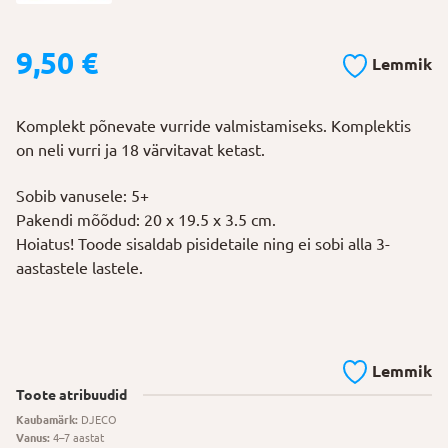
9,50
€
Lemmik
Komplekt põnevate vurride valmistamiseks. Komplektis
on neli vurri ja 18 värvitavat ketast.
Sobib vanusele: 5+
Pakendi mõõdud: 20 x 19.5 x 3.5 cm.
Hoiatus! Toode sisaldab pisidetaile ning ei sobi alla 3-
aastastele lastele.
Lemmik
Toote atribuudid
Kaubamärk:
DJECO
Vanus:
4–7 aastat