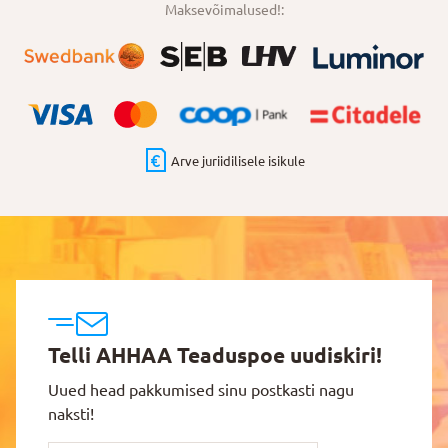
Maksevõimalused!:
Arve juriidilisele isikule
Telli AHHAA Teaduspoe uudiskiri!
Uued head pakkumised sinu postkasti nagu
naksti!