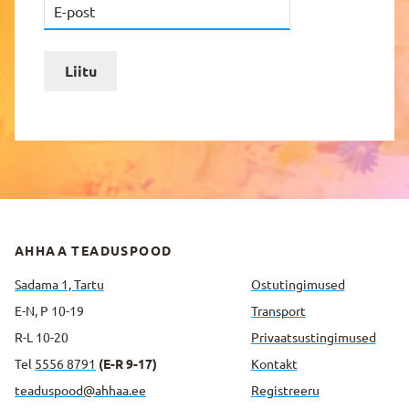
Liitu
AHHAA TEADUSPOOD
Sadama 1, Tartu
Ostutingimused
E-N, P 10-19
Transport
R-L 10-20
Privaatsus­tingimused
Tel
5556 8791
(E-R 9-17)
Kontakt
teaduspood@ahhaa.ee
Registreeru