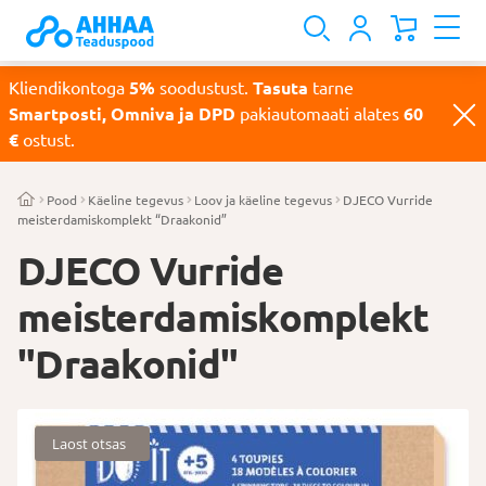
Kliendikontoga
5%
soodustust.
Tasuta
tarne
Smartposti, Omniva ja DPD
pakiautomaati alates
60
€
ostust.
Pood
Käeline tegevus
Loov ja käeline tegevus
DJECO Vurride
meisterdamiskomplekt “Draakonid”
DJECO Vurride
meisterdamiskomplekt
"Draakonid"
Laost otsas