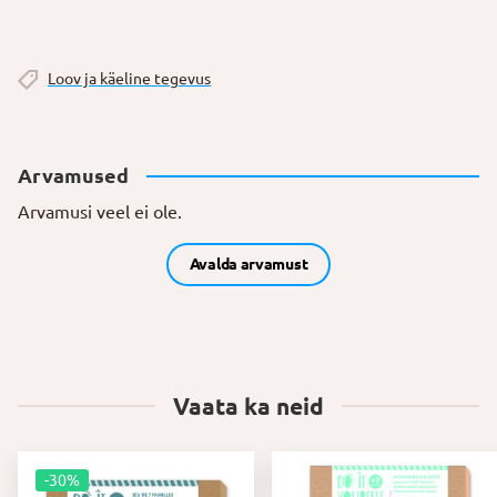
Loov ja käeline tegevus
Arvamused
Arvamusi veel ei ole.
Avalda arvamust
Vaata ka neid
-30%